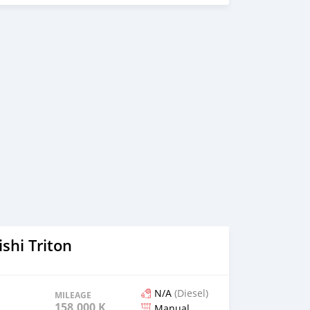
shi Triton
N/A
(Diesel)
MILEAGE
158,000 KM
Manual