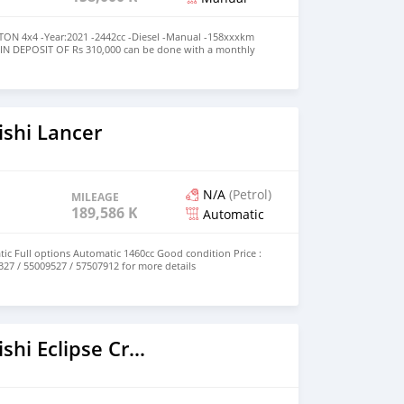
ON 4x4 -Year:2021 -2442cc -Diesel -Manual -158xxxkm
MIN DEPOSIT OF Rs 310,000 can be done with a monthly
5,900 up to 7 years term✅️ HIGHER THE DEPOSIT LESSER
 For More Information CAll on 59235868
l/sZisWDL5NHsWq7ms5
ishi Lancer
N/A
(Petrol)
MILEAGE
189,586 KM
Automatic
ic Full options Automatic 1460cc Good condition Price :
0327 / 55009527 / 57507912 for more details
2023 Mitsubishi Eclipse Cross