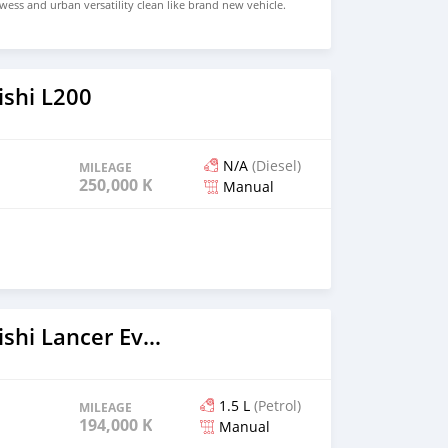
wess and urban versatility clean like brand new vehicle.
HD Price: $ 5,000 USD WHATSAPP NUMBER: +13172236827
chezs@hotmail.com
ishi L200
N/A
(Diesel)
MILEAGE
250,000 KM
Manual
2010 Mitsubishi Lancer Evolution
1.5 L
(Petrol)
MILEAGE
194,000 KM
Manual