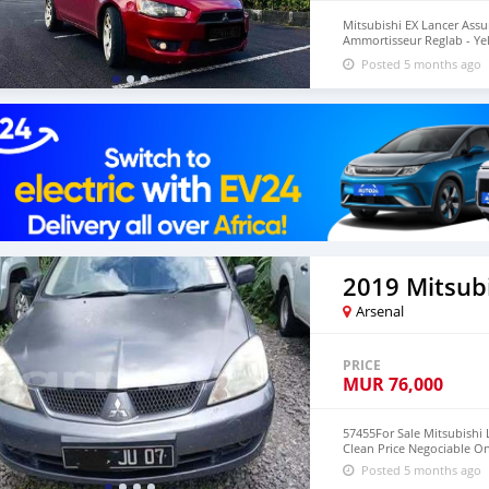
Mitsubishi EX Lancer Assur
Ammortisseur Reglab - Ye
1.5L (1500cc) Servicing r
Posted 5 months ago
2019 Mitsub
Arsenal
PRICE
MUR
76,000
57455For Sale Mitsubishi 
Clean Price Negociable O
Posted 5 months ago