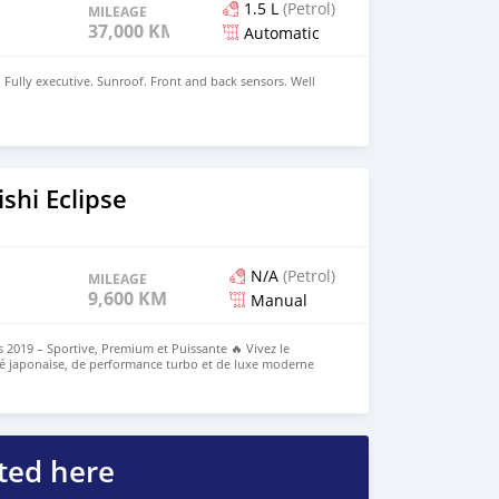
1.5 L
(Petrol)
MILEAGE
37,000 KM
Automatic
. Fully executive. Sunroof. Front and back sensors. Well
shi Eclipse
N/A
(Petrol)
MILEAGE
9,600 KM
Manual
s 2019 – Sportive, Premium et Puissante 🔥 Vivez le
ité japonaise, de performance turbo et de luxe moderne
shi Eclipse Cross 2019. Conçu pour le confort, la sécurité
 ce SUV se distingue par son style audacieux et ses
déal pour les trajets en ville et les longs trajets. 🚗
éristiques du véhicule • Moteur : 1,5L Turbocompressé •
e avec Paddle Shifters • Kilométrage : 96 000 kms • Toit
nt + toit panoramique arrière • Sièges : Sièges électriques
ted here
fage des sièges • Direction : volant multifonctions •
lision • Aide à la conduite : régulateur de vitesse •