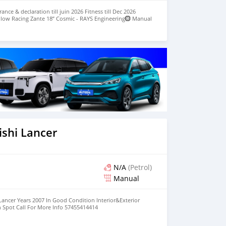
ance & declaration till juin 2026 Fitness till Dec 2026
llow Racing Zante 18” Cosmic - RAYS Engineering🛞 Manual
ecently✅ Mileage 194k AC ✅ Sound system ✅ Wheel offset
ishi Lancer
N/A
(Petrol)
Manual
Lancer Years 2007 In Good Condition Interior&Exterior
n Spot Call For More Info 57455414414