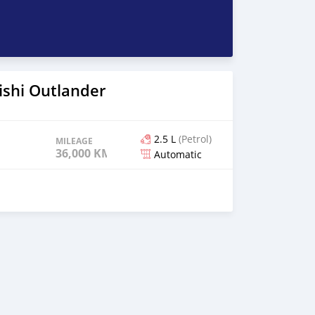
ête haute (HUD) • Sound System : Rockford Fosgate
 de basse intégrée • Confort & Style : intérieur sportif
e qualité
ishi Outlander
2.5 L
(Petrol)
MILEAGE
36,000 KM
Automatic