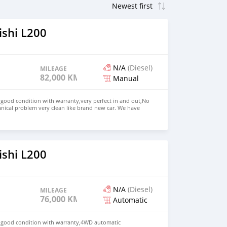
ishi L200
N/A
(Diesel)
MILEAGE
82,000 KM
Manual
n good condition with warranty,very perfect in and out,No
nical problem very clean like brand new car. We have
e: $4,000 USD WHATSAPP NUMBER: +13172236827 CONTACT
mail.com
ishi L200
N/A
(Diesel)
MILEAGE
76,000 KM
Automatic
in good condition with warranty,4WD automatic