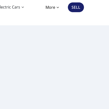
lectric Cars
More
SELL