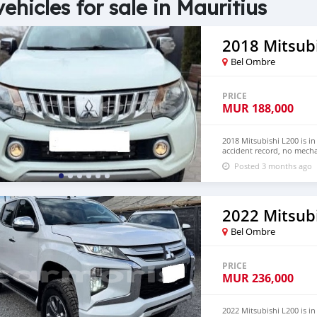
vehicles for sale in Mauritius
2018 Mitsub
Bel Ombre
PRICE
MUR
188,000
2018 Mitsubishi L200 is i
accident record, no mecha
Both LHD and RHD. Pric
Posted 3 months ago
EMAIL: lucansachezs@hot
2022 Mitsub
Bel Ombre
PRICE
MUR
236,000
2022 Mitsubishi L200 is 