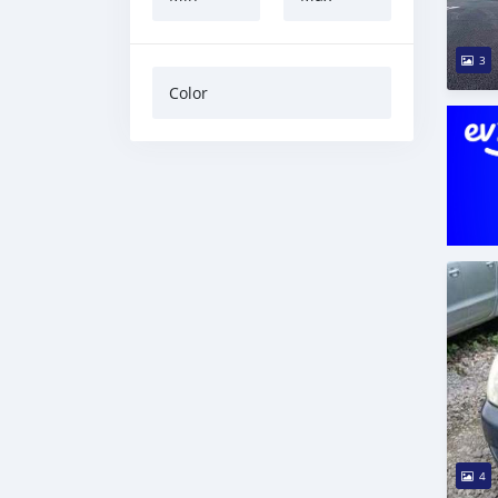
3
Color
4