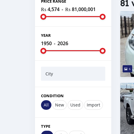
81 
PRICE RANGE
₨ 4,574
-
₨ 81,000,001
YEAR
1950
-
2026
6
City
CONDITION
All
New
Used
Import
TYPE