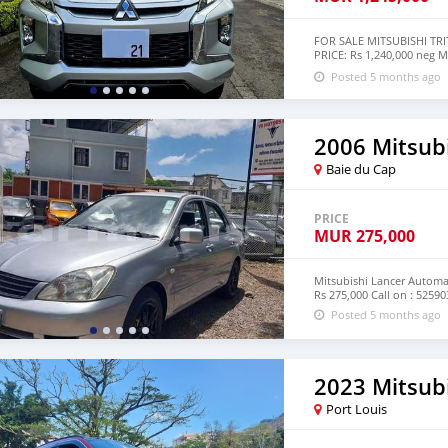
FOR SALE MITSUBISHI TRIT
PRICE: Rs 1,240,000 neg 
repayment of approx Rs 1
Posted 5 months ago
THE MONTHLY REPAYMENT
https://maps.app.goo.g
2006 Mitsub
Baie du Cap
PRICE
MUR
275,000
Mitsubishi Lancer Automat
Rs 275,000 Call on : 5259
Posted 5 months ago
Port Louis