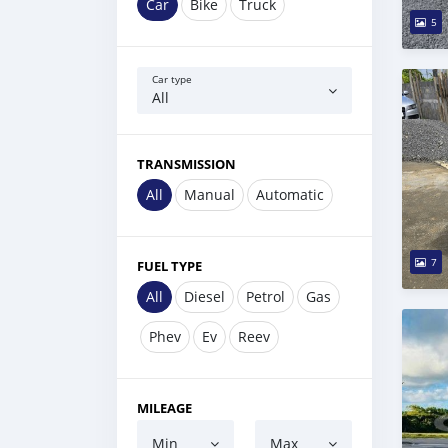
Car
Bike
Truck
5
Car type
All
TRANSMISSION
All
Manual
Automatic
7
FUEL TYPE
All
Diesel
Petrol
Gas
Phev
Ev
Reev
MILEAGE
Min
Max