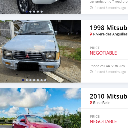
transmission,off-road pro
We have both LHD and R
Posted 3 months ago
CONTACT EMAIL: lucansa
1998 Mitsub
Riviere des Anguilles
PRICE
NEGOTIABLE
Phone call on 58385228
Posted 5 months ago
Rose Belle
PRICE
NEGOTIABLE