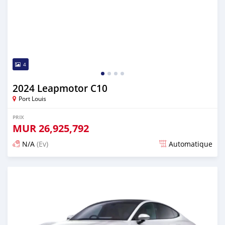
4
2024 Leapmotor C10
Port Louis
PRIX
MUR
26,925,792
N/A
(Ev)
Automatique
Publié il y a plus d'un an