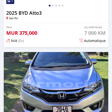
5
2025 BYD Atto3
bel Air
PRIX
KILOMÉTRAGE
MUR
375,000
7 000 KM
N/A
(Ev)
Automatique
Publié il y a 3 mois