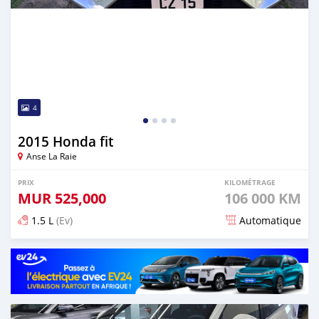
4
2015 Honda fit
Anse La Raie
PRIX
KILOMÉTRAGE
MUR
525,000
106 000 KM
1.5 L
(Ev)
Automatique
Publié il y a 4 mois