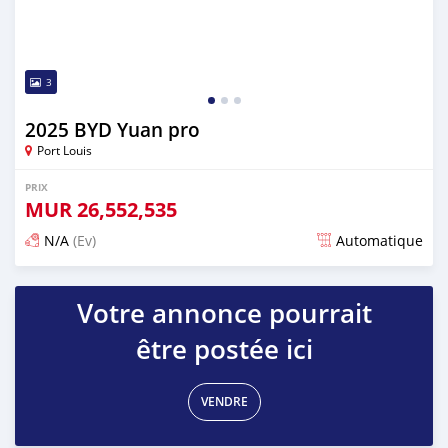
3
2025 BYD Yuan pro
Port Louis
PRIX
MUR
26,552,535
N/A
(Ev)
Automatique
Publié il y a plus d'un an
Votre annonce pourrait
être postée ici
VENDRE