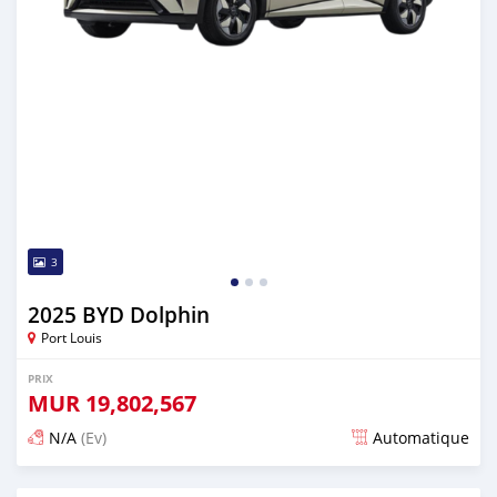
3
2025 BYD Dolphin
Port Louis
PRIX
MUR
19,802,567
N/A
(Ev)
Automatique
Publié il y a plus d'un an