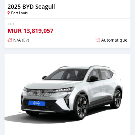
2025 BYD Seagull
Port Louis
PRIX
MUR
13,819,057
N/A
(Ev)
Automatique
Publié il y a plus d'un an