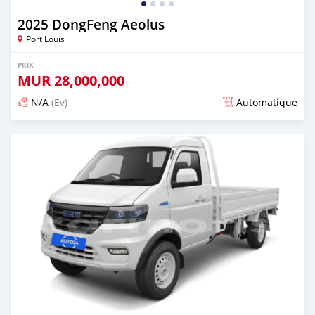
2025 DongFeng Aeolus
Port Louis
PRIX
MUR
28,000,000
N/A
(Ev)
Automatique
Publié il y a plus d'un an