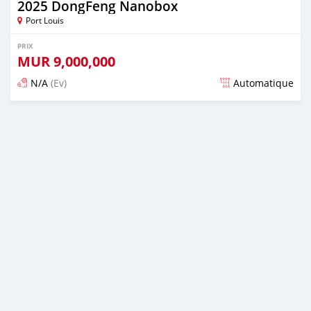
2025 DongFeng Nanobox
Port Louis
PRIX
MUR
9,000,000
N/A
(Ev)
Automatique
Publié il y a plus d'un an