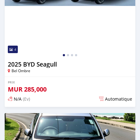
4
2025 BYD Seagull
Bel Ombre
PRIX
MUR
285,000
N/A
(Ev)
Automatique
Publié il y a 11 jours