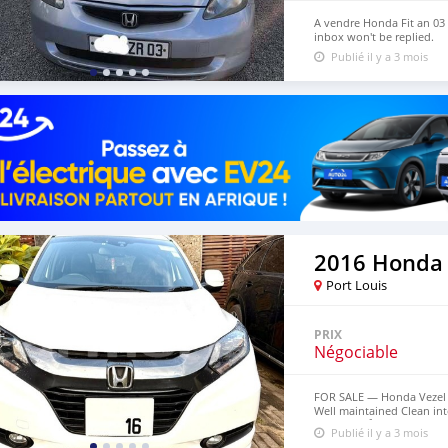
A vendre Honda Fit an 03
inbox won't be replied.
Publié il y a 3 mois
2016 Honda 
Port Louis
PRIX
Négociable
FOR SALE — Honda Vezel H
Well maintained Clean int
condition 👍 Inbox for mo
Publié il y a 3 mois