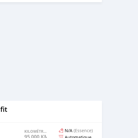
fit
N/A
(Essence)
KILOMÉTRAGE
95 000 KM
Automatique