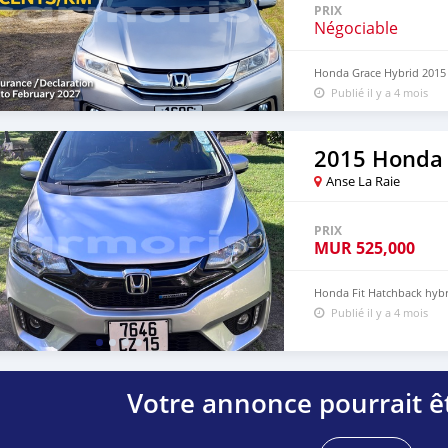
PRIX
Négociable
Honda Grace Hybrid 2015 
Publié il y a 4 mois
2015 Honda 
Anse La Raie
PRIX
MUR
525,000
Honda Fit Hatchback hyb
Publié il y a 4 mois
Votre annonce pourrait êt