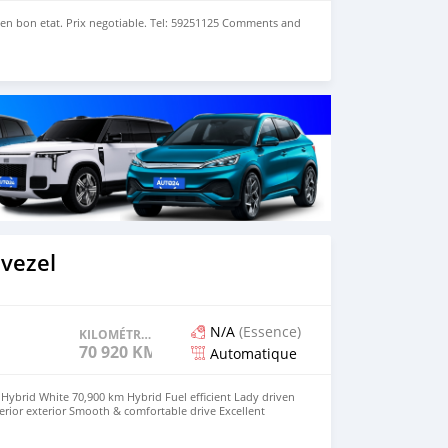
 en bon etat. Prix negotiable. Tel: 59251125 Comments and
vezel
N/A
(Essence)
KILOMÉTRAGE
70 920 KM
Automatique
ybrid White 70,900 km Hybrid Fuel efficient Lady driven
erior exterior Smooth & comfortable drive Excellent
re details