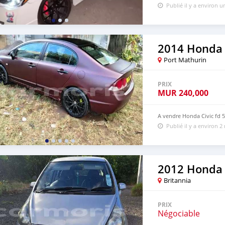
Publié il y a environ 
2014 Honda 
Port Mathurin
PRIX
MUR
240,000
A vendre Honda Civic fd 
Publié il y a environ 2
2012 Honda 
Britannia
PRIX
Négociable