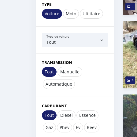
TYPE
3
Voiture
Moto
Utilitaire
Type de voiture
Tout
TRANSMISSION
Tout
Manuelle
5
Automatique
CARBURANT
Tout
Diesel
Essence
Gaz
Phev
Ev
Reev