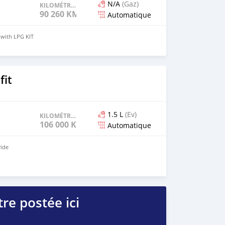
N/A
(Gaz)
KILOMÉTRAGE
90 260 KM
Automatique
with LPG KIT
fit
1.5 L
(Ev)
KILOMÉTRAGE
106 000 KM
Automatique
ride
re postée ici