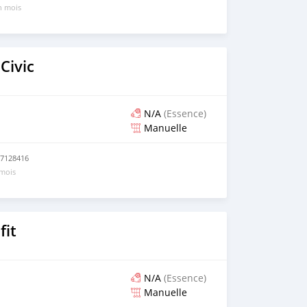
un mois
Civic
N/A
(Essence)
Manuelle
57128416
 mois
fit
N/A
(Essence)
Manuelle