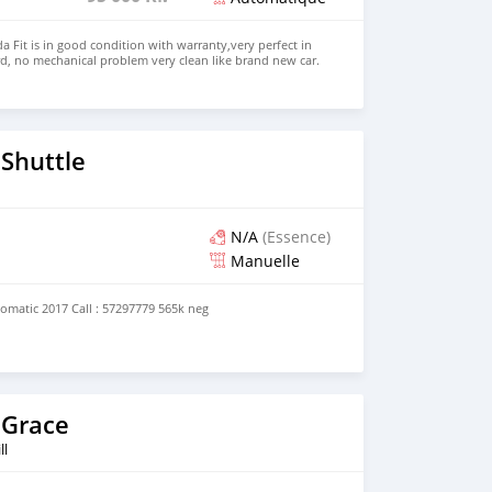
 Fit is in good condition with warranty,very perfect in
d, no mechanical problem very clean like brand new car.
HD. Price: $2,500 USD WHATSAPP NUMBER: +13172236827
chezs@hotmail.com
Shuttle
N/A
(Essence)
Manuelle
omatic 2017 Call : 57297779 565k neg
 Grace
ll