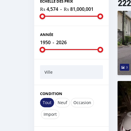
222
ÉCHELLE DES PRIX
₨ 4,574
-
₨ 81,000,001
ANNÉE
1950
-
2026
3
Ville
CONDITION
Tout
Neuf
Occasion
Import