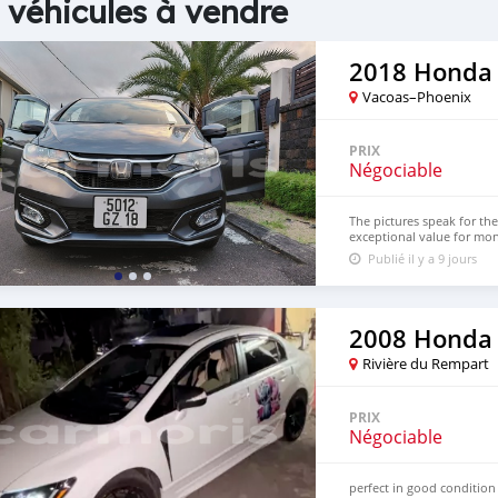
 véhicules à vendre
2018 Honda 
Vacoas–Phoenix
PRIX
Négociable
The pictures speak for the
exceptional value for mo
Publié il y a 9 jours
2008 Honda 
Rivière du Rempart
PRIX
Négociable
perfect in good condition