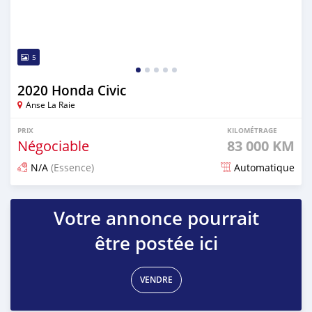
5
2020 Honda Civic
Anse La Raie
PRIX
KILOMÉTRAGE
Négociable
83 000 KM
N/A
(Essence)
Automatique
Publié il y a environ 2 ans
Votre annonce pourrait
être postée ici
VENDRE