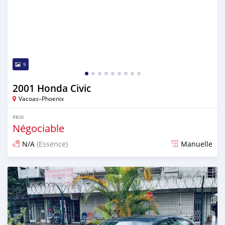
9
2001 Honda Civic
Vacoas–Phoenix
PRIX
Négociable
N/A
(Essence)
Manuelle
Publié il y a plus de 2 ans