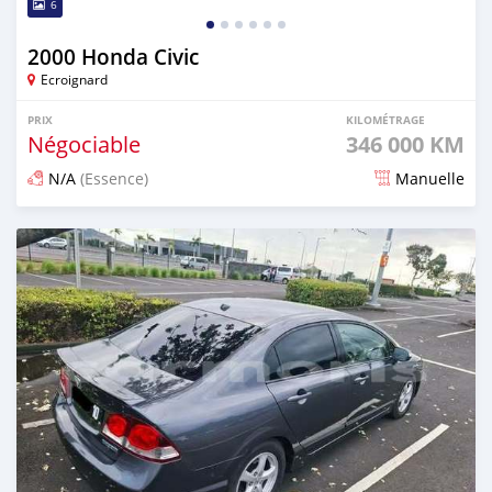
6
2000 Honda Civic
Ecroignard
PRIX
KILOMÉTRAGE
Négociable
346 000 KM
N/A
(Essence)
Manuelle
Publié il y a 5 mois