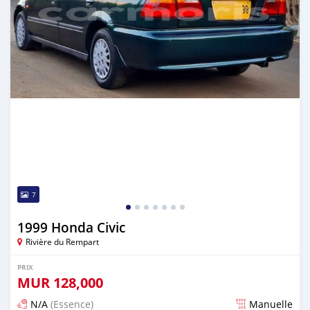
7
1999 Honda Civic
Rivière du Rempart
PRIX
MUR
128,000
N/A
(Essence)
Manuelle