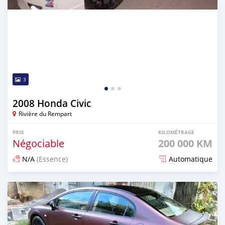
3
2008 Honda Civic
Rivière du Rempart
PRIX
KILOMÉTRAGE
Négociable
200 000 KM
N/A
(Essence)
Automatique
Publié il y a environ un mois