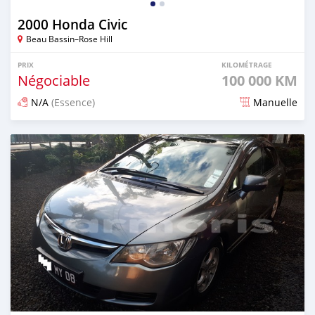
2000 Honda Civic
Beau Bassin–Rose Hill
PRIX
KILOMÉTRAGE
Négociable
100 000 KM
N/A
(Essence)
Manuelle
Publié il y a environ 3 ans