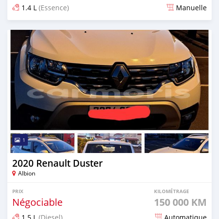
1.4 L
(Essence)
Manuelle
Publié il y a 4 mois
1
2020 Renault Duster
Albion
PRIX
KILOMÉTRAGE
Négociable
150 000 KM
1.5 L
(Diesel)
Automatique