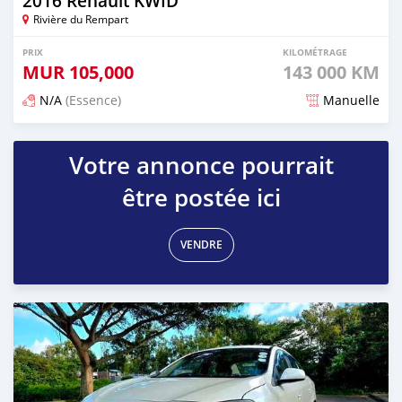
2016 Renault KWID
Rivière du Rempart
PRIX
KILOMÉTRAGE
MUR
105,000
143 000 KM
N/A
(Essence)
Manuelle
Publié il y a 7 mois
Votre annonce pourrait
être postée ici
VENDRE