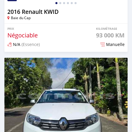
2016 Renault KWID
Baie du Cap
PRIX
KILOMÉTRAGE
Négociable
93 000 KM
N/A
(Essence)
Manuelle
Publié il y a plus d'un an