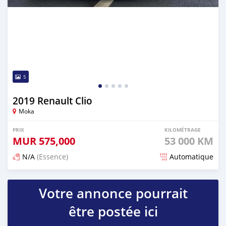
5
2019 Renault Clio
Moka
PRIX
KILOMÉTRAGE
MUR
575,000
53 000 KM
N/A
(Essence)
Automatique
Publié il y a plus d'un an
Votre annonce pourrait
être postée ici