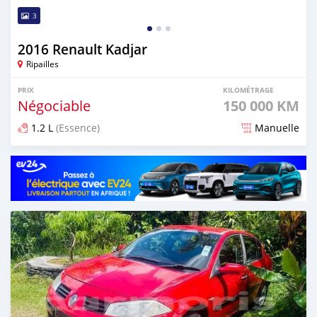
3
2016 Renault Kadjar
Ripailles
PRIX
KILOMÉTRAGE
Négociable
150 000 KM
1.2 L
(Essence)
Manuelle
Publié il y a 5 mois