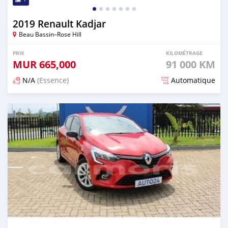
2019 Renault Kadjar
Beau Bassin–Rose Hill
PRIX
KILOMÉTRAGE
MUR
665,000
91 000 KM
N/A
(Essence)
Automatique
Publié il y a 12 mois