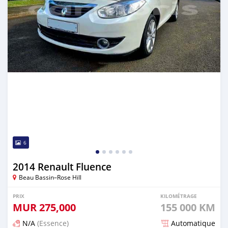
6
2014 Renault Fluence
Beau Bassin–Rose Hill
PRIX
KILOMÉTRAGE
MUR
275,000
155 000 KM
N/A
(Essence)
Automatique