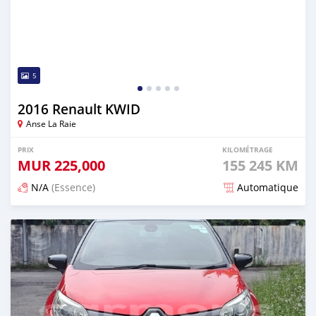
5
2016 Renault KWID
Anse La Raie
PRIX
KILOMÉTRAGE
MUR
225,000
155 245 KM
N/A
(Essence)
Automatique
Publié il y a 5 mois