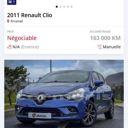
5
2011 Renault Clio
Arsenal
PRIX
KILOMÉTRAGE
Négociable
163 000 KM
N/A
(Essence)
Manuelle
Publié il y a plus d'un an