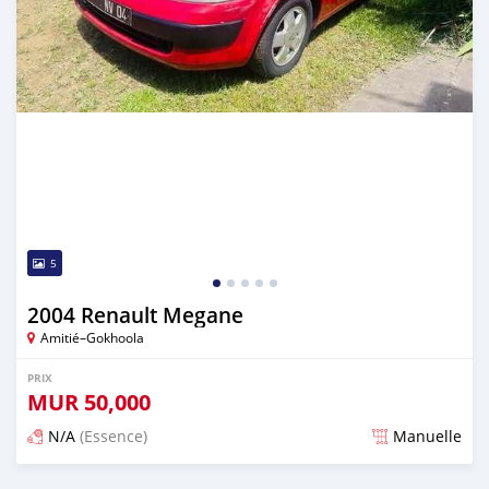
5
2004 Renault Megane
Amitié–Gokhoola
PRIX
MUR
50,000
N/A
(Essence)
Manuelle
Publié il y a 5 mois