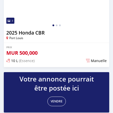
3
2025 Honda CBR
Port Louis
PRIX
MUR
500,000
10 L
(Essence)
Manuelle
Publié il y a 3 mois
Votre annonce pourrait
être postée ici
VENDRE