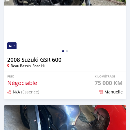
2
2008 Suzuki GSR 600
Beau Bassin–Rose Hill
PRIX
KILOMÉTRAGE
Négociable
75 000 KM
N/A
(Essence)
Manuelle
Publié il y a 6 jours