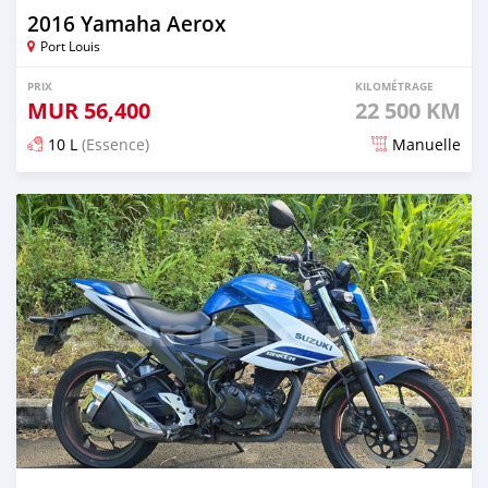
2016 Yamaha Aerox
Port Louis
PRIX
KILOMÉTRAGE
MUR
56,400
22 500 KM
10 L
(Essence)
Manuelle
Publié il y a 3 mois