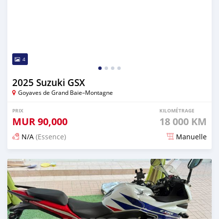
4
2025 Suzuki GSX
Goyaves de Grand Baie–Montagne
PRIX
KILOMÉTRAGE
MUR
90,000
18 000 KM
N/A
(Essence)
Manuelle
Publié il y a 3 mois