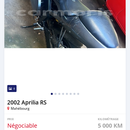
8
2002 Aprilia RS
Mahébourg
PRIX
KILOMÉTRAGE
Négociable
5 000 KM