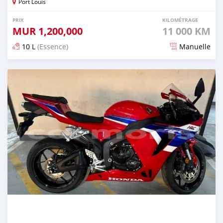
Port Louis
PRIX
KILOMÉTRAGE
MUR
1,200,000
11 000 KM
10 L
(Essence)
Manuelle
Publié il y a 3 mois