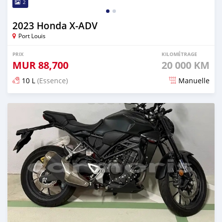
2
2023 Honda X-ADV
Port Louis
PRIX
KILOMÉTRAGE
MUR
88,700
20 000 KM
10 L
(Essence)
Manuelle
Publié il y a environ 2 mois