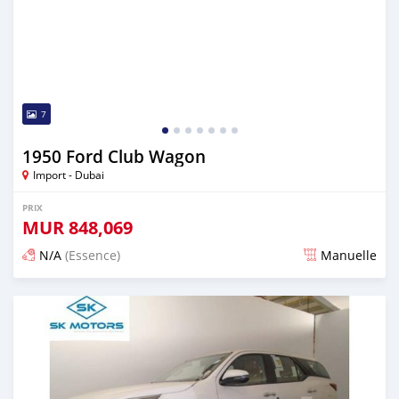
7
1950 Ford Club Wagon
Import - Dubai
PRIX
MUR
848,069
N/A
(Essence)
Manuelle
Publié il y a presque 6 ans