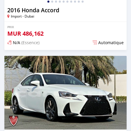
2016 Honda Accord
Import - Dubai
PRIX
MUR
486,162
N/A
(Essence)
Automatique
Publié il y a presque 6 ans