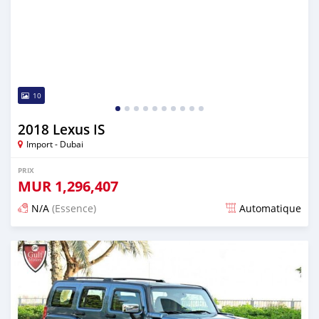
10
2018 Lexus IS
Import - Dubai
PRIX
MUR
1,296,407
N/A
(Essence)
Automatique
Publié il y a presque 6 ans