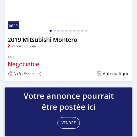
10
2019 Mitsubishi Montero
Import - Dubai
PRIX
Négociable
N/A
(Essence)
Automatique
Publié il y a presque 6 ans
Votre annonce pourrait
être postée ici
VENDRE