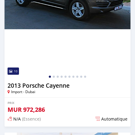
10
2013 Porsche Cayenne
Import - Dubai
PRIX
MUR
972,286
N/A
(Essence)
Automatique
Publié il y a presque 6 ans