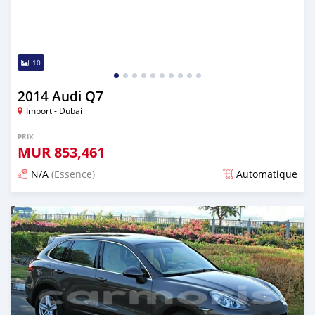
10
2014 Audi Q7
Import - Dubai
PRIX
MUR
853,461
N/A
(Essence)
Automatique
Publié il y a presque 6 ans