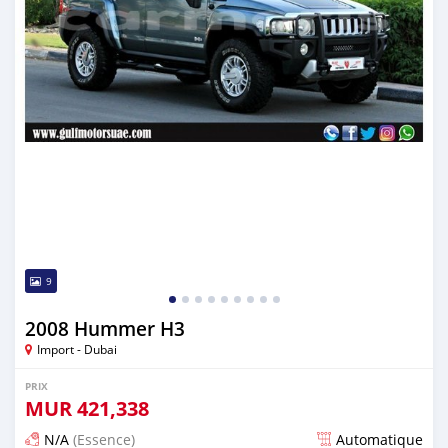
9
2008 Hummer H3
Import - Dubai
PRIX
MUR
421,338
N/A
(Essence)
Automatique