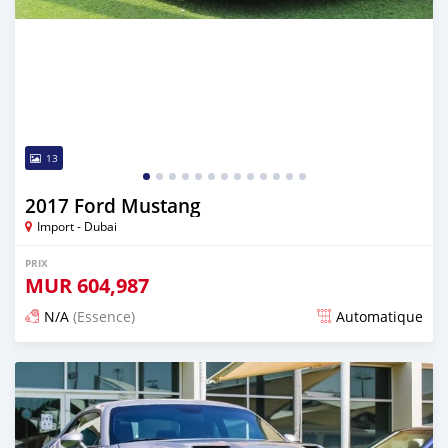
13
2017 Ford Mustang
Import - Dubai
PRIX
MUR
604,987
N/A
(Essence)
Automatique
Publié il y a presque 6 ans