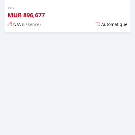
PRIX
MUR
896,677
N/A
(Essence)
Automatique
Publié il y a presque 6 ans