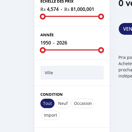
0 v
ÉCHELLE DES PRIX
₨ 4,574
-
₨ 81,000,001
VE
ANNÉE
1950
-
2026
Prix p
Achete
procha
Ville
indépe
CONDITION
Tout
Neuf
Occasion
Import