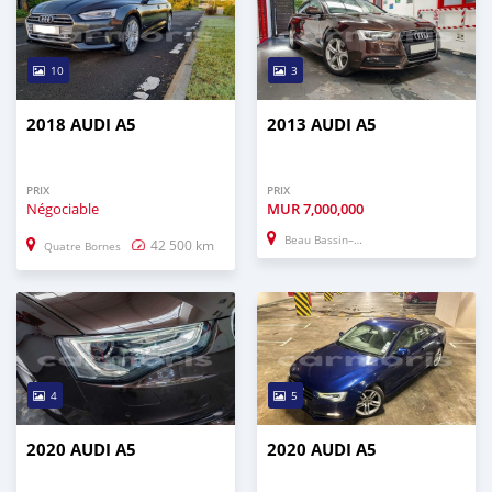
10
3
2018 AUDI A5
2013 AUDI A5
PRIX
PRIX
Négociable
MUR
7,000,000
Beau Bassin–Rose Hill
42 500 km
Quatre Bornes
4
5
2020 AUDI A5
2020 AUDI A5