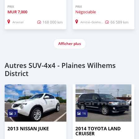
PRIX
PRIX
MUR
7,000
Négociable
168 000 km
66 589 km
Arsenal
Amitié–Gokhoola
Afficher plus
Autres SUV‒4x4 - Plaines Wilhems
District
3
16
2013 NISSAN JUKE
2014 TOYOTA LAND
CRUISER