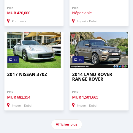
PRIX
PRIX
MUR
420,000
Négociable
Port Louis
Import - Dubai
12
10
2017 NISSAN 370Z
2014 LAND ROVER
RANGE ROVER
PRIX
PRIX
MUR
682,354
MUR
1,501,665
Import - Dubai
Import - Dubai
Afficher plus