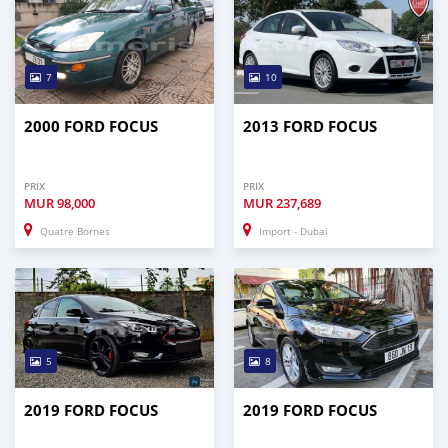
7
10
2000 FORD FOCUS
2013 FORD FOCUS
PRIX
PRIX
MUR
98,000
MUR
237,689
Quatre Bornes
Import - Dubai
5
8
2019 FORD FOCUS
2019 FORD FOCUS