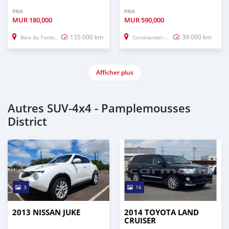
PRIX
PRIX
MUR
180,000
MUR
590,000
135 000 km
39 000 km
Baie du Tombeau
Coromandel–Graviers
Afficher plus
Autres SUV‒4x4 - Pamplemousses
District
3
16
2013 NISSAN JUKE
2014 TOYOTA LAND
CRUISER