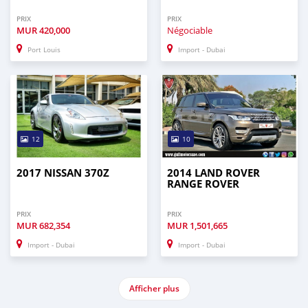
PRIX
PRIX
MUR
420,000
Négociable
Port Louis
Import - Dubai
12
10
2017 NISSAN 370Z
2014 LAND ROVER
RANGE ROVER
PRIX
PRIX
MUR
682,354
MUR
1,501,665
Import - Dubai
Import - Dubai
Afficher plus