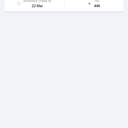
Annonce créée le
Vu
22 Mai
446