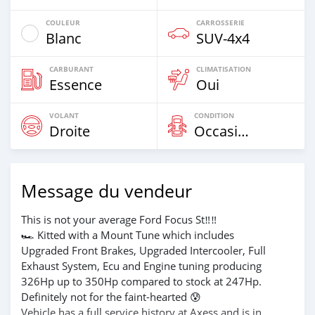
COULEUR
CARROSSERIE
Blanc
SUV‒4x4
CARBURANT
CLIMATISATION
Essence
Oui
VOLANT
CONDITION
Droite
Occasion
Message du vendeur
This is not your average Ford Focus St‼️‼️
🏎️ Kitted with a Mount Tune which includes
Upgraded Front Brakes, Upgraded Intercooler, Full
Exhaust System, Ecu and Engine tuning producing
326Hp up to 350Hp compared to stock at 247Hp.
Definitely not for the faint-hearted 😰
Vehicle has a full service history at Axess and is in