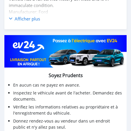
immaculate condition.
Manufacturer: Ford
Model: Focus ST
Afficher plus
Engine: 1999cc + Turbo
Fuel Type: Petrol
Transmission: Manual
Month/Year: March/2017
Mileage: 99,000km
💰 Price: Rs1,085,000
📞 Contact us today on 57641930 to schedule a test
drive or for more information.
Soyez Prudents
#Truegem #Reluctantsale #Fordfocusst #Mountkit
En aucun cas ne payez en avance.
Inspectez le véhicule avant de l'acheter. Demandez des
documents.
Vérifiez les informations relatives au propriétaire et à
l'enregistrement du véhicule.
Donnez rendez-vous au vendeur dans un endroit
public et n'y allez pas seul.