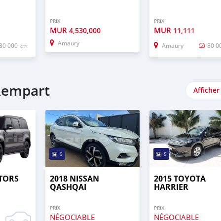
PRIX
PRIX
MUR
MUR
4,530,000
11,111
Amaury
80 000 km
Amaury
80 0
 Rempart
Afficher
9
5
TORS
2018 NISSAN
2015 TOYOTA
QASHQAI
HARRIER
PRIX
PRIX
NÉGOCIABLE
NÉGOCIABLE
0