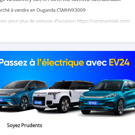
arché à vendre en Ouganda CSMHVX3009
asion pour plus de voitures d'occasion https://carsmartotal.com/
itures électriques chinoises, des voitures japonaises, des voiture
tal.com
exporte des voitures électriques, des SUV, des berlines, 
ionnette de livraison, 4x4 SUV, FWD suv, RWD suv, hayon
Soyez Prudents