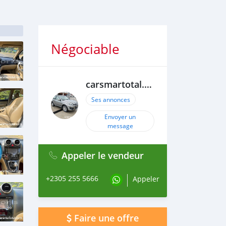
Négociable
carsmartotal.com
Ses annonces
Envoyer un
message
Appeler le vendeur
+2305 255 5666
Appeler
Faire une offre