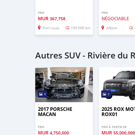
PRIX
PRIX
MUR
NÉGOCIABLE
367,758
Port Louis
199 000 km
Albion
Autres SUV - Rivière du
9
3
2017 PORSCHE
2025 ROX MO
MACAN
ROX01
PRIX
PRIX À PARTIR DE
MUR
MUR
4,750,000
55,000,00