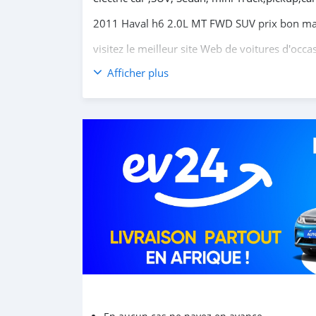
2011 Haval h6 2.0L MT FWD SUV prix bon m
visitez le meilleur site Web de voitures d'occ
Afficher plus
Achetez des voitures chinoises, achetez des vo
coréennes en ligne depuis la Chine,
carsmarto
mini-camions, camionnette, camionnette, cam