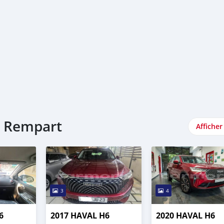
u Rempart
Afficher
3
4
6
2017 HAVAL H6
2020 HAVAL H6