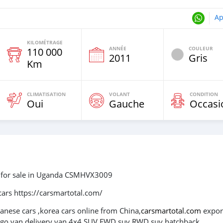
Ap
KILOMÉTRAGE
ANNÉE
COULEUR
110 000
2011
Gris
Km
CLIMATISATION
VOLANT
CONDITION
Oui
Gauche
Occasi
 for sale in Uganda CSMHVX3009
cars https://carsmartotal.com/
panese cars ,korea cars online from China,
carsmartotal.com
expor
cargo van,delivery van,4x4 SUV,FWD suv,RWD suv,hatchback