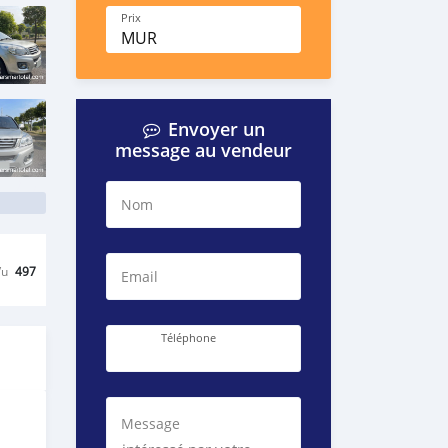
Prix
MUR
Envoyer un
message au vendeur
Nom
Vu
497
Email
Téléphone
Message