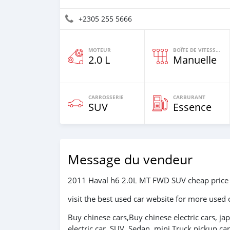
+2305 255 5666
MOTEUR
BOÎTE DE VITESSES
2.0 L
Manuelle
CARROSSERIE
CARBURANT
SUV
Essence
Message du vendeur
2011 Haval h6 2.0L MT FWD SUV cheap price
visit the best used car website for more used 
Buy chinese cars,Buy chinese electric cars, ja
electric car ,SUV, Sedan, mini Truck,pickup,