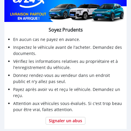
- Air filter cleaned & oiled
- Chain cleaned & lubricated
- Coolant flushed & replaced
- Brake fluid flushed and replaced (DOT 4 Syn.)
Soyez Prudents
- New Tires & HD Tubes
- Recent Top End Rebuild (Great compression - starts
En aucun cas ne payez en avance.
first kick!)
Inspectez le véhicule avant de l'acheter. Demandez des
documents.
It's in perfect shape mechanically and cosmetically.
Vérifiez les informations relatives au propriétaire et à
Please keep in mind that this is extremely well
l'enregistrement du véhicule.
maintained machine. Owned by motorcycle enthusiasts.
Donnez rendez-vous au vendeur dans un endroit
public et n'y allez pas seul.
New tires, tubes and maintenance. Needs absolutely
nothing!
Payez après avoir vu et reçu le véhicule. Demandez un
reçu.
Please whatsap through +971569570454
Attention aux véhicules sous-évalués. Si c'est trop beau
pour être vrai, faites attention.
Done 150km milag
Signaler un abus