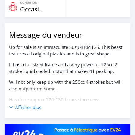
CONDITION
Occasion
Message du vendeur
Up for sale is an immaculate Suzuki RM125. This beast
features all original plastics and is in great shape.
It has a full sized frame and a very powerful 125cc 2
stroke liquid cooled motor that makes 41 peak hp.
Will not only keep up with the 250cc 4 strokes but will
also outperform some.
Has done approx 120-130 hours since new.
Afficher plus
Some of the maintenance conducted recently:
- Fresh oil change with Syn. Castrol (Changed every 10
hours.)
- New Spark Plug