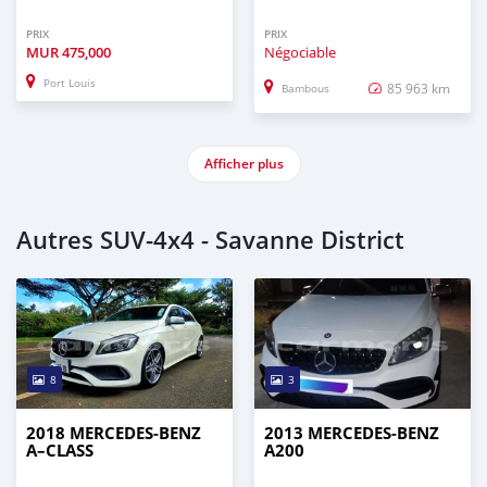
PRIX
PRIX
MUR
475,000
Négociable
Port Louis
85 963 km
Bambous
Afficher plus
Autres SUV‒4x4 - Savanne District
8
3
2018 MERCEDES-BENZ
2013 MERCEDES-BENZ
A–CLASS
A200