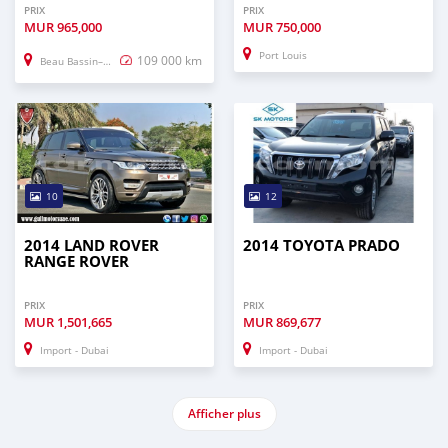
PRIX
PRIX
MUR
965,000
MUR
750,000
Port Louis
109 000 km
Beau Bassin–Rose Hill
10
12
2014 LAND ROVER
2014 TOYOTA PRADO
RANGE ROVER
PRIX
PRIX
MUR
1,501,665
MUR
869,677
Import - Dubai
Import - Dubai
Afficher plus