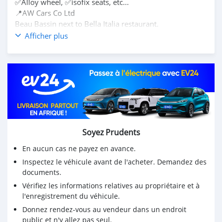
✅Alloy wheel, ✅isofix seats, etc...
📍AW Cars Co Ltd
Beau Bassin next to Bella Italia restaurant.
📩 Inbox, WhatsApp or ☎️ Call
Afficher plus
Mr Faaid on 5️⃣8️⃣2️⃣6️⃣-7️⃣7️⃣6️⃣7️⃣ for more info.
⚠️ EXCHANGE CAN BE CONSIDERED❗️
💳 LEASING FACILITIES AVAILABLE ‼️
▫️Deposit- Rs 202,500
▫️X60 - Rs 8,781
⏳Working hours
* Monday - Friday 10:00 - 18:00
* Saturday - 10:00 - 15:00
Soyez Prudents
* Sunday - Appointment only
En aucun cas ne payez en avance.
Inspectez le véhicule avant de l'acheter. Demandez des
documents.
Vérifiez les informations relatives au propriétaire et à
l'enregistrement du véhicule.
Donnez rendez-vous au vendeur dans un endroit
public et n'y allez pas seul.