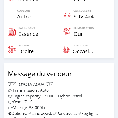
COULEUR
CARROSSERIE
Autre
SUV‒4x4
CARBURANT
CLIMATISATION
Essence
Oui
VOLANT
CONDITION
Droite
Occasion
Message du vendeur
🇯🇵 TOYOTA AQUA 🇯🇵
👉Transmission : Auto
👉Engine capacity: 1500CC Hybrid Petrol
👉Year:HZ 19
👉Mileage: 38,000km
⚙Options: ✅Lane assist, ✅Park assist, ✅Fog light,