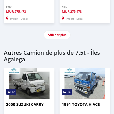
PRIX
PRIX
MUR
275,473
MUR
275,473
Import - Dubai
Import - Dubai
Afficher plus
Autres Camion de plus de 7,5t - Îles
Agalega
12
14
2000 SUZUKI CARRY
1991 TOYOTA HIACE