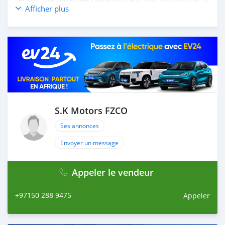
Afficher plus
the year 2014. We have a specialized sales team that
guides our clients throughout with quality &
professional services. We believe in long term
relationship with our clients, because SK Motors cares.
A SK MOTORS FORNECE OS SEGUINTES SERVIÇOS: 1.
Recolha gratuita do aeroporto 2. Livre escolher e soltar
instalação para tour showroom. 3. Serviço de reserva de
hotel em um local lucrativo 4. Acordo de visto de Dubai
5. Fornecer assistência para acessórios de carros 6. E
muito mais que acrescentaria muito valor ao nosso
S.K Motors FZCO
atendimento ao cliente. Nós fomos premiados com o
Ses annonces
melhor re-exportador dos Emirados Árabes Unid
Envoyer un message
Appeler le vendeur
+97150 288 9475
Appeler