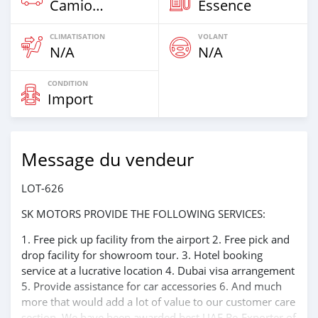
Camion De Plus De 7,5t
Essence
CLIMATISATION
VOLANT
N/A
N/A
CONDITION
Import
Message du vendeur
LOT-626
SK MOTORS PROVIDE THE FOLLOWING SERVICES:
1. Free pick up facility from the airport 2. Free pick and
drop facility for showroom tour. 3. Hotel booking
service at a lucrative location 4. Dubai visa arrangement
5. Provide assistance for car accessories 6. And much
more that would add a lot of value to our customer care
section. We have been awarded best UAE Re-Exporter of