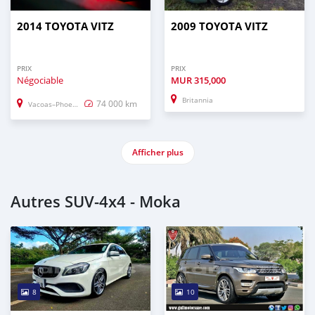
2014 TOYOTA VITZ
2009 TOYOTA VITZ
PRIX
PRIX
Négociable
MUR
315,000
Britannia
74 000 km
Vacoas–Phoenix
Afficher plus
Autres SUV‒4x4 - Moka
8
10