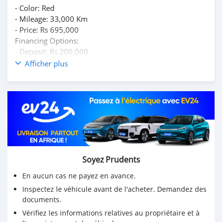
- Color: Red
- Mileage: 33,000 Km
- Price: Rs 695,000
Financing Options:
- Deposit: Rs 200,000
- Monthly: Rs 10,275 for 5 years
Afficher plus
- Monthly: Rs 8,900 for 6 years
*Price excludes registration.
For more details, call us at 52565557 / 52540521 or
send us a message. Visit us at www.jbadal.mu for more
offers. Terms and conditions apply.
Soyez Prudents
En aucun cas ne payez en avance.
Inspectez le véhicule avant de l'acheter. Demandez des
documents.
Vérifiez les informations relatives au propriétaire et à