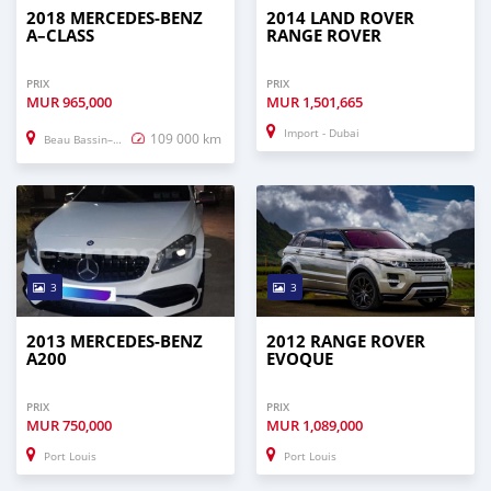
2018 MERCEDES-BENZ
2014 LAND ROVER
A–CLASS
RANGE ROVER
PRIX
PRIX
MUR
965,000
MUR
1,501,665
Import - Dubai
109 000 km
Beau Bassin–Rose Hill
3
3
2013 MERCEDES-BENZ
2012 RANGE ROVER
A200
EVOQUE
PRIX
PRIX
MUR
750,000
MUR
1,089,000
Port Louis
Port Louis