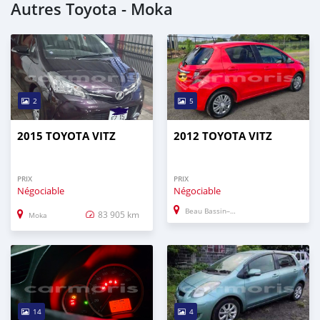
Autres Toyota - Moka
2
5
2015 TOYOTA VITZ
2012 TOYOTA VITZ
PRIX
PRIX
Négociable
Négociable
Beau Bassin–Rose Hill
83 905 km
Moka
14
4