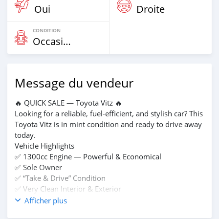
Oui
Droite
CONDITION
Occasion
Message du vendeur
🔥 QUICK SALE — Toyota Vitz 🔥
Looking for a reliable, fuel-efficient, and stylish car? This
Toyota Vitz is in mint condition and ready to drive away
today.
Vehicle Highlights
✅ 1300cc Engine — Powerful & Economical
✅ Sole Owner
✅ “Take & Drive” Condition
✅ Very Clean Interior & Exterior
✅ Smooth Engine & Gearbox
Afficher plus
✅ Well Maintained