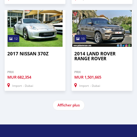
12
10
2017 NISSAN 370Z
2014 LAND ROVER
RANGE ROVER
PRIX
PRIX
MUR
682,354
MUR
1,501,665
Import - Dubai
Import - Dubai
Afficher plus