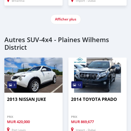
Britannia
Import - Dubai
Afficher plus
Autres SUV‒4x4 - Plaines Wilhems
District
3
12
2013 NISSAN JUKE
2014 TOYOTA PRADO
PRIX
PRIX
MUR
420,000
MUR
869,677
Port Louis
Import - Dubai