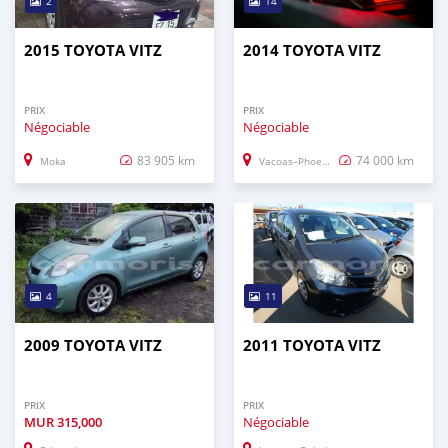
2
14
2015 TOYOTA VITZ
2014 TOYOTA VITZ
PRIX
PRIX
Négociable
Négociable
83 905 km
74 000 km
Moka
Vacoas–Phoenix
4
11
2009 TOYOTA VITZ
2011 TOYOTA VITZ
PRIX
PRIX
MUR
315,000
Négociable