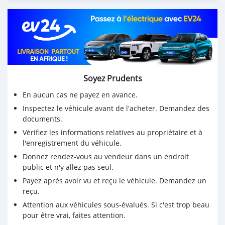
✅ Ideal for Daily Use or Family
✅ Excellent Fuel Economy
✅ No Repairs Needed
This is not your average used car — it has been carefully
maintained and drives perfectly. Just start and go.
💥 First to see will buy!
💥 Serious buyers only — no time wasters.
Soyez Prudents
📞 Contact Now: [5804 5587]
📍 Location: Mauritius
En aucun cas ne payez en avance.
💰 Price: [490,000] negotiable
Inspectez le véhicule avant de l'acheter. Demandez des
documents.
Vérifiez les informations relatives au propriétaire et à
l'enregistrement du véhicule.
Donnez rendez-vous au vendeur dans un endroit
public et n'y allez pas seul.
Payez après avoir vu et reçu le véhicule. Demandez un
reçu.
Attention aux véhicules sous-évalués. Si c'est trop beau
pour être vrai, faites attention.