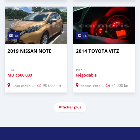
18
14
2019 NISSAN NOTE
2014 TOYOTA VITZ
PRIX
PRIX
MUR
500,000
Négociable
90 600 km
74 000 km
Beau Bassin–Rose Hill
Vacoas–Phoenix
Afficher plus