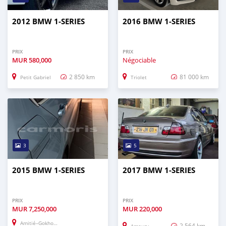
2012 BMW 1-SERIES
2016 BMW 1-SERIES
PRIX
PRIX
MUR
580,000
Négociable
2 850 km
81 000 km
Petit Gabriel
Triolet
3
5
2015 BMW 1-SERIES
2017 BMW 1-SERIES
PRIX
PRIX
MUR
7,250,000
MUR
220,000
Amitié–Gokhoola
2 564 km