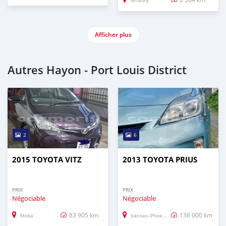
Amaury
Afficher plus
Autres Hayon - Port Louis District
2
6
2015 TOYOTA VITZ
2013 TOYOTA PRIUS
PRIX
PRIX
Négociable
Négociable
83 905 km
138 000 km
Moka
Vacoas–Phoenix