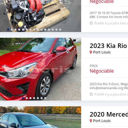
Négociable
2017 18 19 20 Toyota GT
68K. Contact for more inf
https://dreamcars4u.org/
Publié il y a plus d'un
2023 Kia Rio
Port Louis
PRIX
Négociable
2023 Kia Rio 5-Door, Wago
info@dreamcars4u.org Web
2710.
Publié il y a plus d'un
Port Louis