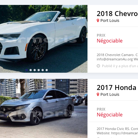
2018 Chevro
Port Louis
PRIX
Négociable
2018 Chevrolet Camaro. Co
info@dreamcars4u.org Web
7292.
Publié il y a plus d'un
2017 Honda 
Port Louis
PRIX
Négociable
2017 Honda Civic RS. Cont
Website: https://dreamcar