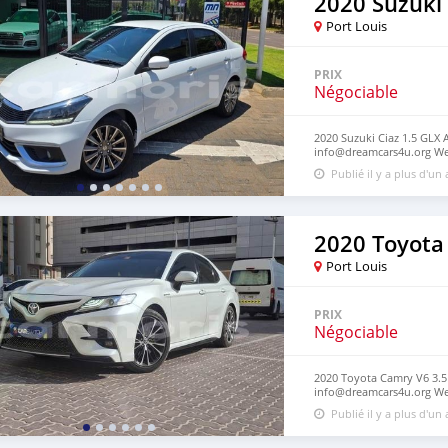
2020 Suzuki 
Port Louis
PRIX
Négociable
2020 Suzuki Ciaz 1.5 GLX 
info@dreamcars4u.org Web
7292‬.
Publié il y a plus d'un
2020 Toyota
Port Louis
PRIX
Négociable
2020 Toyota Camry V6 3.5L
info@dreamcars4u.org Web
2710.
Publié il y a plus d'un