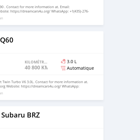
90 . Contact for more information at. Email:
site: https://dreamcars4u.org/ WhatsApp: +1(435)-276-
 an
i Q60
3.0 L
KILOMÉTRAGE
40 800 KM
Automatique
rt Twin Turbo V6 3.0L. Contact for more information at.
org Website: https://dreamcars4u.org/ WhatsApp:
 an
 Subaru BRZ