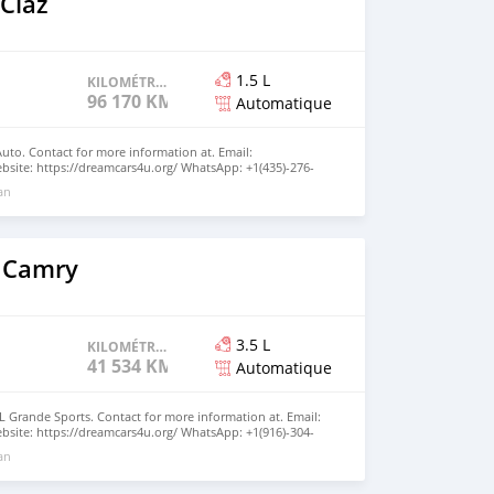
Ciaz
1.5 L
KILOMÉTRAGE
96 170 KM
Automatique
Auto. Contact for more information at. Email:
site: https://dreamcars4u.org/ WhatsApp: +1(435)-276-
 an
 Camry
3.5 L
KILOMÉTRAGE
41 534 KM
Automatique
 Grande Sports. Contact for more information at. Email:
site: https://dreamcars4u.org/ WhatsApp: +1(916)-304-
 an