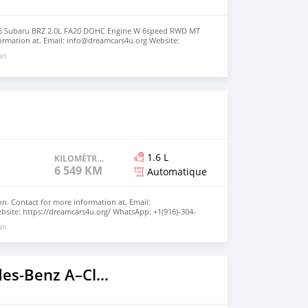
86 Subaru BRZ 2.0L FA20 DOHC Engine W 6speed RWD MT
ormation at. Email: info@dreamcars4u.org Website:
 WhatsApp: +1(435)-276-7292.
 an
1.6 L
KILOMÉTRAGE
6 549 KM
Automatique
n. Contact for more information at. Email:
site: https://dreamcars4u.org/ WhatsApp: +1(916)-304-
 an
2020 Mercedes-Benz A–Class