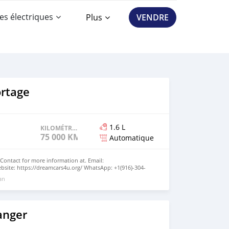
es électriques
Plus
VENDRE
ortage
1.6 L
KILOMÉTRAGE
75 000 KM
Automatique
 Contact for more information at. Email:
site: https://dreamcars4u.org/ WhatsApp: +1(916)-304-
 an
anger