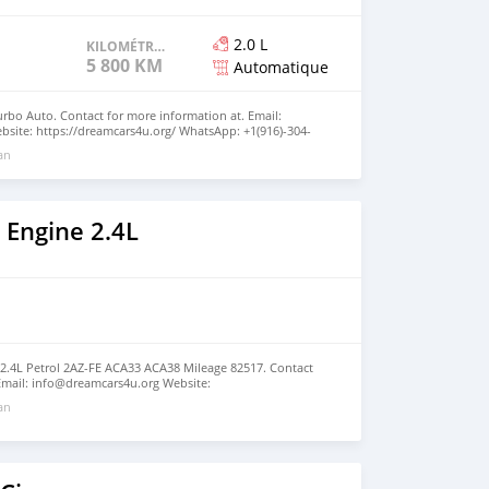
2.0 L
KILOMÉTRAGE
5 800 KM
Automatique
urbo Auto. Contact for more information at. Email:
site: https://dreamcars4u.org/ WhatsApp: +1(916)-304-
 an
 Engine 2.4L
2.4L Petrol 2AZ-FE ACA33 ACA38 Mileage 82517. Contact
 Email: info@dreamcars4u.org Website:
 WhatsApp: +1(435)-276-7292.
 an