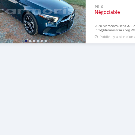
PRIX
Négociable
2020 Mercedes-Benz A-Clas
info@dreamcars4u.org Web
7292‬.
Publié il y a plus d'un