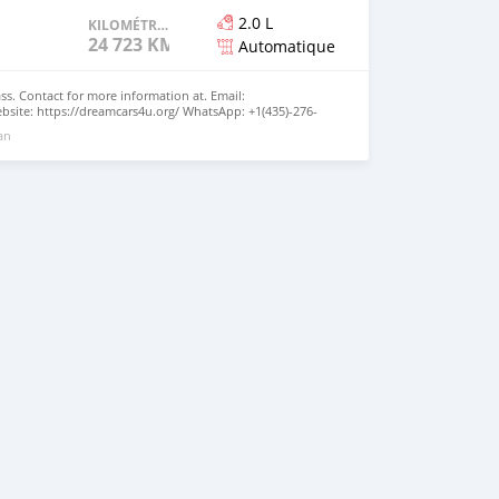
2.0 L
KILOMÉTRAGE
24 723 KM
Automatique
s. Contact for more information at. Email:
site: https://dreamcars4u.org/ WhatsApp: +1(435)-276-
 an