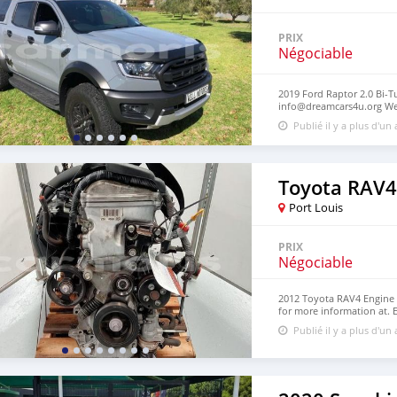
PRIX
Négociable
2019 Ford Raptor 2.0 Bi-T
info@dreamcars4u.org Web
2710.
Publié il y a plus d'un
Toyota RAV4
Port Louis
PRIX
Négociable
2012 Toyota RAV4 Engine 
for more information at.
https://dreamcars4u.org/
Publié il y a plus d'un