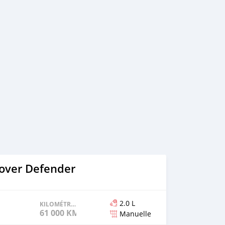
over Defender
2.0 L
KILOMÉTRAGE
61 000 KM
Manuelle