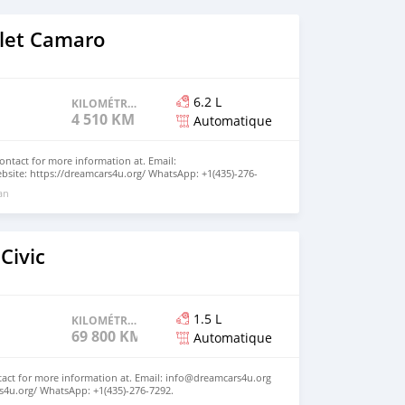
let Camaro
6.2 L
KILOMÉTRAGE
4 510 KM
Automatique
ntact for more information at. Email:
site: https://dreamcars4u.org/ WhatsApp: +1(435)-276-
 an
Civic
1.5 L
KILOMÉTRAGE
69 800 KM
Automatique
act for more information at. Email: info@dreamcars4u.org
s4u.org/ WhatsApp: +1(435)-276-7292.