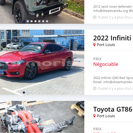
2012 land rover defender 
info@dreamcars4u.org Web
7292‬.
Publié il y a plus d'un
2022 Infinit
Port Louis
PRIX
Négociable
2022 Infiniti Q60 Red Spo
Email: info@dreamcars4u.
+1(435)-276-7292‬.
Publié il y a plus d'un
Toyota GT86
Port Louis
PRIX