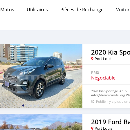
Motos
Utilitaires
Pièces de Rechange
Voitur
2020 Kia Sp
Port Louis
PRIX
Négociable
2020 Kia Sportage I4 1.6L.
info@dreamcars4u.org Web
2710.
Publié il y a plus d'un
2019 Ford R
Port Louis