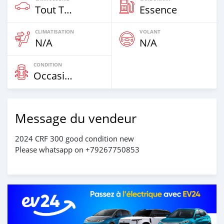
Tout Terrain
Essence
CLIMATISATION
VOLANT
N/A
N/A
CONDITION
Occasion
Message du vendeur
2024 CRF 300 good condition new
Please whatsapp on +79267750853