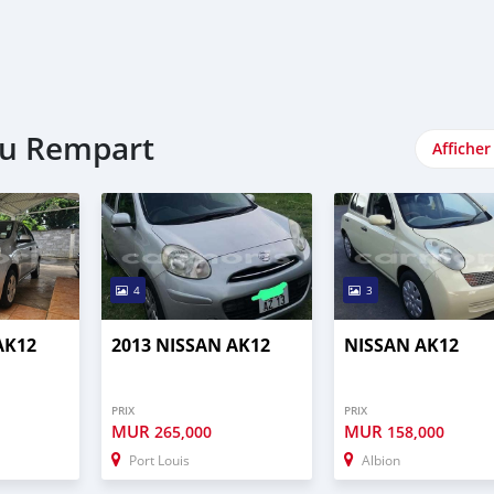
 du Rempart
Afficher
4
3
AK12
2013 NISSAN AK12
NISSAN AK12
PRIX
PRIX
MUR
MUR
265,000
158,000
Port Louis
Albion