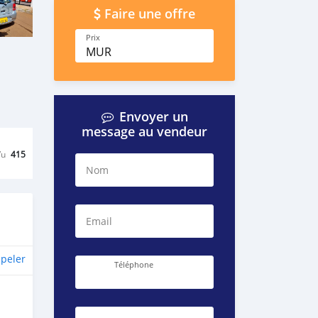
Faire une offre
Prix
MUR
Envoyer un
message au vendeur
Vu
415
Nom
Email
peler
Téléphone