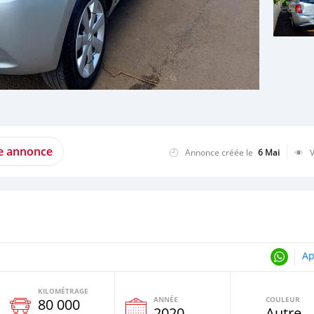
te annonce
Annonce créée le
6 Mai
Ap
KILOMÉTRAGE
ANNÉE
COULEUR
80 000
e
2020
Autre