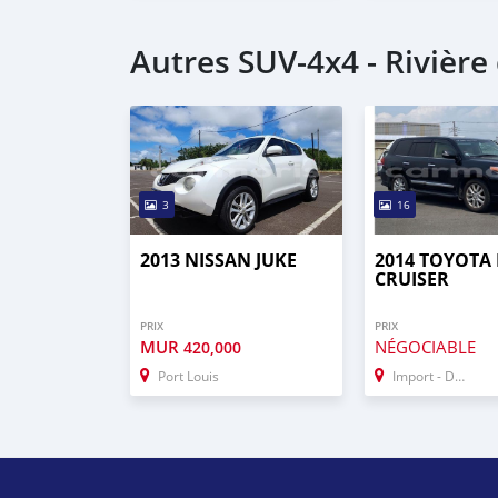
Autres SUV‒4x4 - Rivièr
3
16
2013 NISSAN JUKE
2014 TOYOTA
CRUISER
PRIX
PRIX
MUR
NÉGOCIABLE
420,000
Port Louis
Import - Dubai