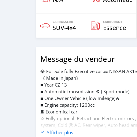
CARROSSERIE
CARBURANT
SUV‒4x4
Essence
Message du vendeur
💎 For Sale fully Executive car 🚗 NISSAN AK1
《 Made In Japan》
■ Year CZ 13
■ Automatic transmission ⚙️ ( Sport mode)
■ One Owner Vehicle ( low mileage)🔥
■ Engine capacity: 1200cc
⛽️ Economical car
☆ Fully optional: Retract and Electric mirrors
system, Cold 🥶 AC. Rear wiper, Auto headlam
■ No mechanical issues 👌
Afficher plus