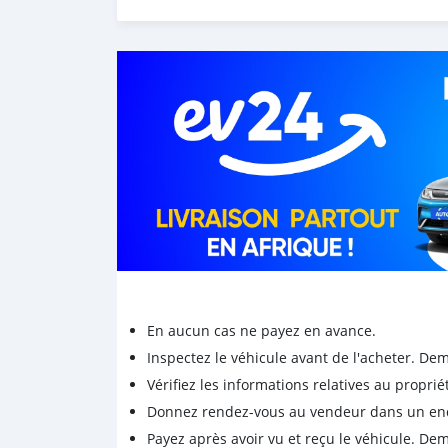
■ Servicing done ✅️
■ Smooth running engine and suspension
■ Clean interior and interior original state
■No scratches
⚠️No accident History
■ Gearbox shifts well 💥
■Just take and drive
📞 call on 59071879 For more info
Location is at Bonneterre Vacoas 🏝
En aucun cas ne payez en avance.
Inspectez le véhicule avant de l'acheter. D
Vérifiez les informations relatives au proprié
Donnez rendez-vous au vendeur dans un endro
Payez après avoir vu et reçu le véhicule. D