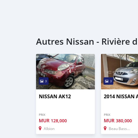
Autres Nissan - Rivière
3
3
NISSAN AK12
2014 NISSAN 
PRIX
PRIX
MUR
MUR
128,000
380,000
Albion
Beau Bassin–Rose Hill