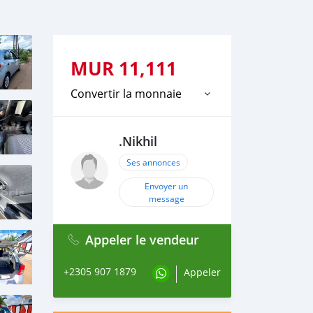
MUR
11,111
Convertir la monnaie
.Nikhil
Ses annonces
Envoyer un
message
Appeler le vendeur
+2305 907 1879
Appeler