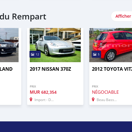
e du Rempart
Afficher
12
5
 LAND
2017 NISSAN 370Z
2012 TOYOTA VIT
PRIX
PRIX
MUR
NÉGOCIABLE
682,354
Import - Dubai
Beau Bassin–Rose Hill