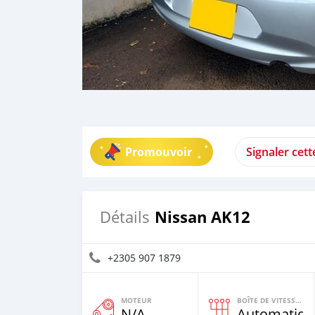
Promouvoir
Signaler cet
Nissan AK12
Détails
+2305 907 1879
MOTEUR
BOÎTE DE VITESSES
N/A
Automatiqu