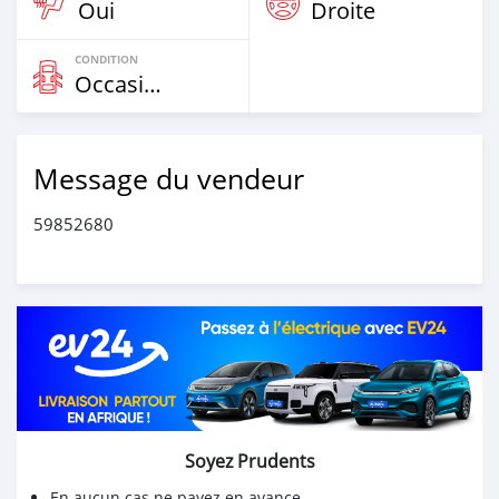
Oui
Droite
CONDITION
Occasion
Message du vendeur
59852680
Soyez Prudents
En aucun cas ne payez en avance.