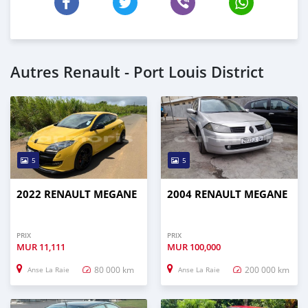
Autres Renault - Port Louis District
5
5
2022 RENAULT MEGANE
2004 RENAULT MEGANE
PRIX
PRIX
MUR
11,111
MUR
100,000
80 000 km
200 000 km
Anse La Raie
Anse La Raie