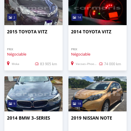
2
14
2015 TOYOTA VITZ
2014 TOYOTA VITZ
PRIX
PRIX
Négociable
Négociable
83 905 km
74 000 km
Moka
Vacoas–Phoenix
9
18
2014 BMW 3–SERIES
2019 NISSAN NOTE