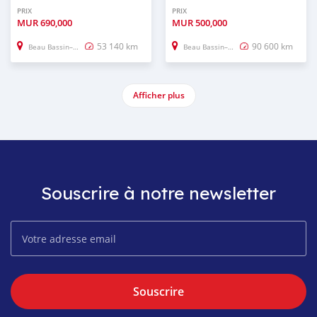
PRIX
PRIX
MUR
690,000
MUR
500,000
53 140 km
90 600 km
Beau Bassin–Rose Hill
Beau Bassin–Rose Hill
Afficher plus
Souscrire à notre newsletter
Souscrire