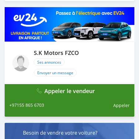
load your car towards your destination. 5. Post loading
your car, we send you the BL copy confirmation. 6.
Once you receive your car, you confirm us, and we are
done with the process. We are taking these steps to
ensure that our clients do not have to Travel. And please
note, SK Motors is one of the leading car exporters in
UAE, and we put a high emphasize on our customer
satisfaction. We are always here, to help you, and guide
S.K Motors FZCO
you towards the
Ses annonces
Envoyer un message
Appeler le vendeur
+97155 865 6703
Appeler
Besoin de vendre votre voiture?