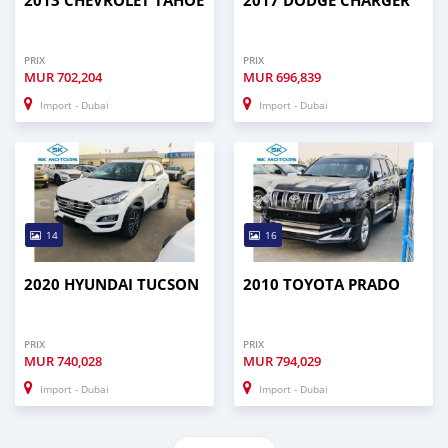
2013 CHEVROLET TAHOE
2017 DODGE CHARGER
PRIX
PRIX
MUR
702,204
MUR
696,839
Import - Dubai
Import - Dubai
14
16
2020 HYUNDAI TUCSON
2010 TOYOTA PRADO
PRIX
PRIX
MUR
740,028
MUR
794,029
Import - Dubai
Import - Dubai