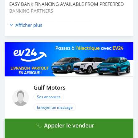
EASY BANK FINANCING AVAILABLE FROM PREFERRED
BANKING PARTNERS
_____________________________________
Afficher plus
OPTIONS :
* NAVIGATION SYSTEM
* SUNROOF
* REAR ENTERTAINMENT SYSTEM
* LEATHER INTERIORS
* HEATED AND COOLED SEATS
* CRUISE CONTROL
AND MANY MORE
____________________________________
Gulf Motors
CASH PURCHASE
Ses annonces
---------------------------
DOCUMENTS REQUIRED
Envoyer un message
* EMIRATES ID
* DRIVING LICENSE
Appeler le vendeur
BANK FINANCE