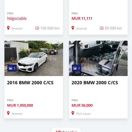
PRIX
PRIX
Négociable
MUR
11,111
100 000 km
80 000 km
Arsenal
Arsenal
3
3
2016 BMW 2000 C/CS
2020 BMW 2000 C/CS
PRIX
PRIX
MUR
1,950,000
MUR
56,000
Arsenal
Port Louis