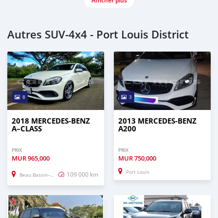
Afficher plus
Autres SUV‒4x4 - Port Louis District
8
3
2018 MERCEDES-BENZ
2013 MERCEDES-BENZ
A–CLASS
A200
PRIX
PRIX
MUR
965,000
MUR
750,000
Port Louis
109 000 km
Beau Bassin–Rose Hill