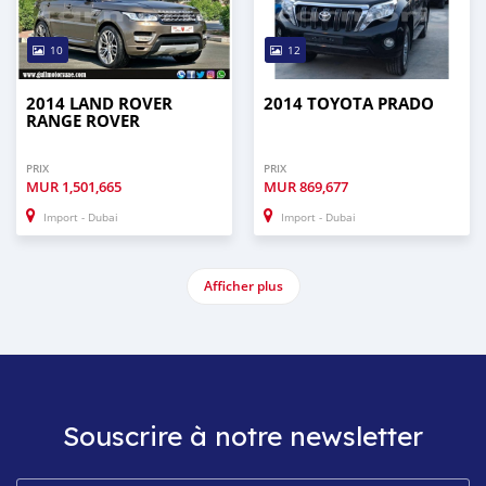
10
12
2014 LAND ROVER
2014 TOYOTA PRADO
RANGE ROVER
PRIX
PRIX
MUR
1,501,665
MUR
869,677
Import - Dubai
Import - Dubai
Afficher plus
Souscrire à notre newsletter