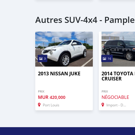
Autres SUV‒4x4 - Pample
3
16
2013 NISSAN JUKE
2014 TOYOTA
CRUISER
PRIX
PRIX
MUR
NÉGOCIABLE
420,000
Port Louis
Import - Dubai