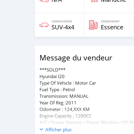
CARROSSERIE
CARBURANT
SUV‒4x4
Essence
Message du vendeur
***SOLD***
Hyundai I20
Type Of Vehicle : Motor Car
Fuel Type : Petrol
Transmission: MANUAL
Year Of Reg :2011
Odometer : 124,XXX KM
Engine Capacity ; 1200CC
A/C / Power Steering / Power Window / CD Pl
FOR MORE QUERIES , KINDLY CONTACT US O
Afficher plus