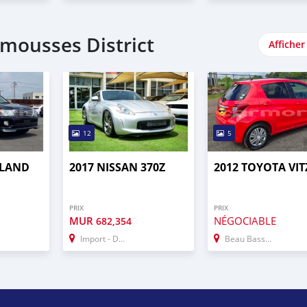
mousses District
Afficher
12
5
 LAND
2017 NISSAN 370Z
2012 TOYOTA VIT
PRIX
PRIX
MUR
NÉGOCIABLE
682,354
Import - Dubai
Beau Bassin–Rose Hill