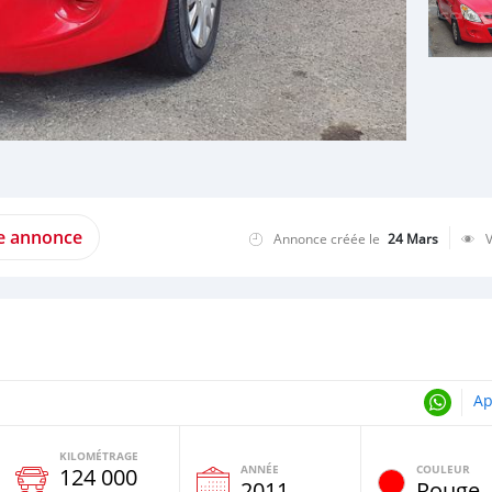
te annonce
Annonce créée le
24 Mars
Ap
KILOMÉTRAGE
ANNÉE
COULEUR
124 000
2011
Rouge