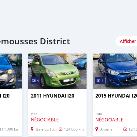
mousses District
Afficher
4
4
 I20
2011 HYUNDAI I20
2015 HYUNDAI I2
PRIX
PRIX
NÉGOCIABLE
NÉGOCIABLE
114 000 km
Baie du Tombeau
124 000 km
Arsenal
124 