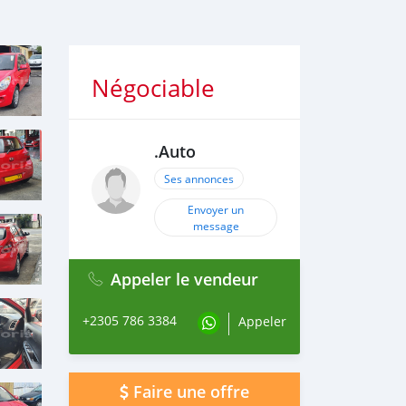
Négociable
.Auto
Ses annonces
Envoyer un
message
Appeler le vendeur
+2305 786 3384
Appeler
Faire une offre