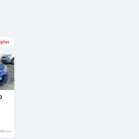
 plus
0
000 km