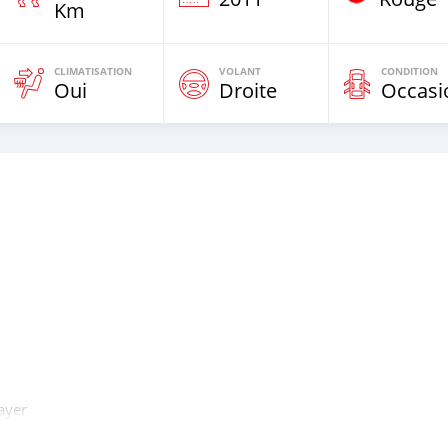
Km
CLIMATISATION
VOLANT
CONDITION
Oui
Droite
Occasi
ayer
N 57940050 / 57863384 OR VISIT US IN OUR SHOWROOM