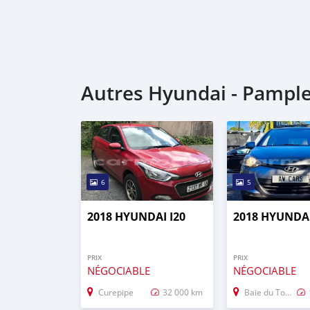
Autres Hyundai - Pample
6
5
2018 HYUNDAI I20
2018 HYUNDAI
PRIX
PRIX
NÉGOCIABLE
NÉGOCIABLE
Curepipe
32 000 km
Baie du Tombeau