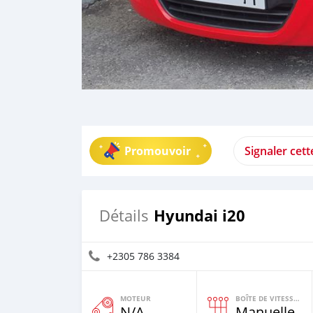
Promouvoir
Signaler cet
Hyundai i20
Détails
+2305 786 3384
MOTEUR
BOÎTE DE VITESSES
N/A
Manuelle