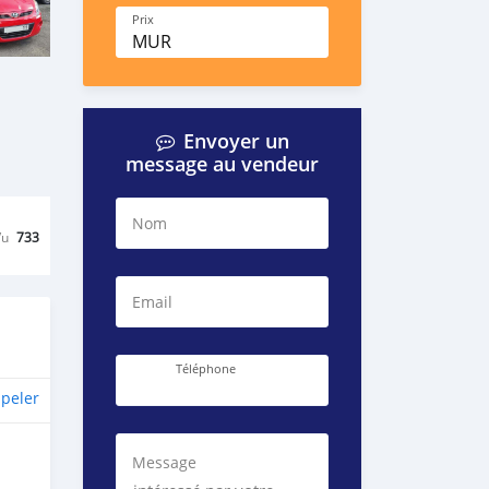
Prix
MUR
Envoyer un
message au vendeur
Nom
Vu
733
Email
Téléphone
peler
Message