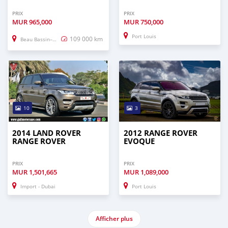
PRIX
PRIX
MUR
965,000
MUR
750,000
Port Louis
109 000 km
Beau Bassin–Rose Hill
10
3
2014 LAND ROVER
2012 RANGE ROVER
RANGE ROVER
EVOQUE
PRIX
PRIX
MUR
1,501,665
MUR
1,089,000
Import - Dubai
Port Louis
Afficher plus