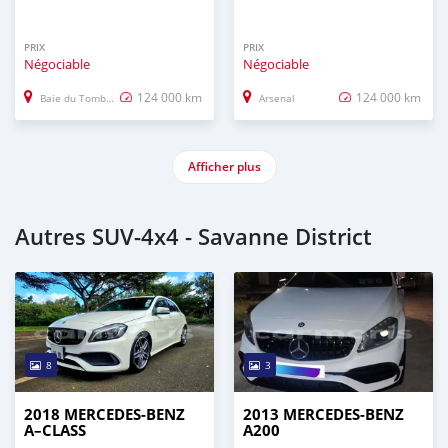
PRIX
PRIX
Négociable
Négociable
124 000 km
124 000 km
Baie du Tombeau
Arsenal
Afficher plus
Autres SUV‒4x4 - Savanne District
8
3
2018 MERCEDES-BENZ
2013 MERCEDES-BENZ
A–CLASS
A200