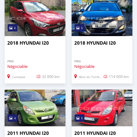
6
5
2018 HYUNDAI I20
2018 HYUNDAI I20
PRIX
PRIX
Négociable
Négociable
32 000 km
114 000 km
Curepipe
Baie du Tombeau
4
5
2011 HYUNDAI I20
2011 HYUNDAI I20