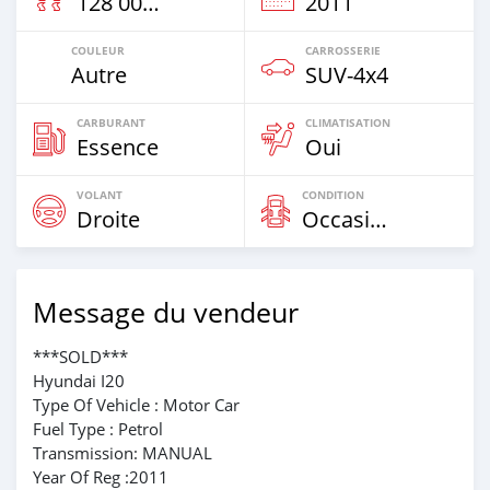
128 000 Km
2011
COULEUR
CARROSSERIE
Autre
SUV‒4x4
CARBURANT
CLIMATISATION
Essence
Oui
VOLANT
CONDITION
Droite
Occasion
Message du vendeur
***SOLD***
Hyundai I20
Type Of Vehicle : Motor Car
Fuel Type : Petrol
Transmission: MANUAL
Year Of Reg :2011