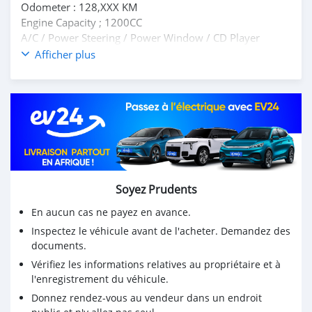
Odometer : 128,XXX KM
Engine Capacity ; 1200CC
A/C / Power Steering / Power Window / CD Player
FOR MORE QUERIES , KINDLY CONTACT US ON
Afficher plus
57940050 / 57863384 OR VISIT US IN OUR
SHOWROOM
Soyez Prudents
En aucun cas ne payez en avance.
Inspectez le véhicule avant de l'acheter. Demandez des
documents.
Vérifiez les informations relatives au propriétaire et à
l'enregistrement du véhicule.
Donnez rendez-vous au vendeur dans un endroit