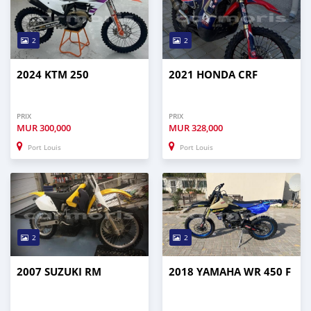
2
2
2024 KTM 250
2021 HONDA CRF
PRIX
PRIX
MUR
300,000
MUR
328,000
Port Louis
Port Louis
2
2
2007 SUZUKI RM
2018 YAMAHA WR 450 F