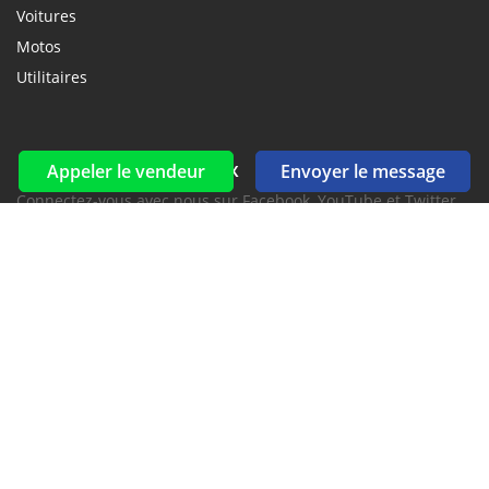
Voitures
Motos
Utilitaires
Réseaux sociaux et flux
Appeler le vendeur
Envoyer le message
Connectez-vous avec nous sur Facebook, YouTube et Twitter.
Souscrire à la newsletter
aux alertes Email et SMS