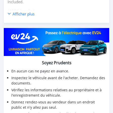
Included.
MODS installed:
Afficher plus
- Acerbis 15L Fuel Tank
- Cycra ProBend Side Guards
- Seat Concepts Comfort Seat
- TUBliss Tire Tubes
- XC Gear Mako 360 Anti-Vibration Handlebar Mount
- Double Take Mirrors - Foldable
PLUS Lot’s of Included Extras:
Soyez Prudents
- Lift Assisted Bike Stand
En aucun cas ne payez en avance.
- Tire Changing Rack
- Bike Cover
Inspectez le véhicule avant de l'acheter. Demandez des
- Wheel Lock
documents.
- 3 New Motorex Engine Oils
Vérifiez les informations relatives au propriétaire et à
- Oil Pan
l'enregistrement du véhicule.
- Chain Lube
Donnez rendez-vous au vendeur dans un endroit
- New Chain Cleaning Brush
public et n'y allez pas seul.
- Extra New Original Air Filter