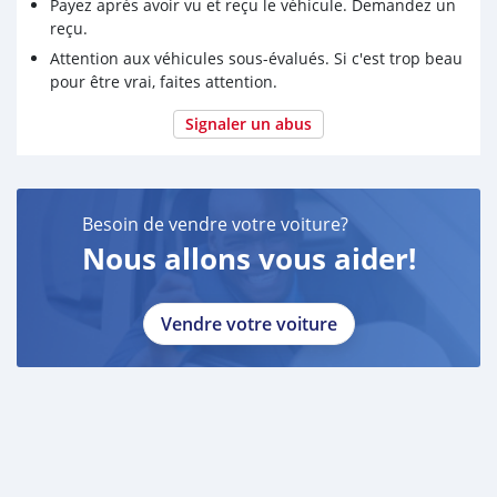
Payez après avoir vu et reçu le véhicule. Demandez un
- New Can of Air Filter Oil
reçu.
- 2 Extra New Original Oil Filters and Parts
Attention aux véhicules sous-évalués. Si c'est trop beau
- Please whatsapp on +79267750853
pour être vrai, faites attention.
Signaler un abus
Besoin de vendre votre voiture?
Nous allons vous aider!
Vendre votre voiture