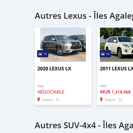
Autres Lexus - Îles Agal
16
10
2020 LEXUS LX
2011 LEXUS L
PRIX
PRIX
NÉGOCIABLE
MUR
1,318,068
Import - Dubai
Import - Dubai
Autres SUV‒4x4 - Îles Ag