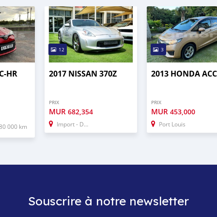
12
3
C-HR
2017 NISSAN 370Z
2013 HONDA AC
PRIX
PRIX
MUR
MUR
682,354
453,000
Import - Dubai
Port Louis
80 000 km
Souscrire à notre newsletter