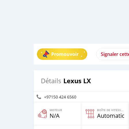
Promouvoir
Signaler cet
Lexus LX
Détails
+97150 424 6560
MOTEUR
BOÎTE DE VITESSES
N/A
Automatiqu