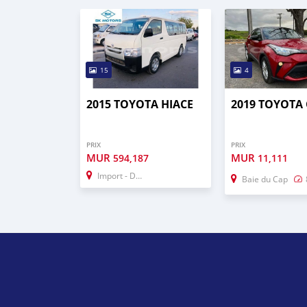
15
4
2015 TOYOTA HIACE
2019 TOYOTA 
PRIX
PRIX
MUR
MUR
594,187
11,111
Import - Dubai
Baie du Cap