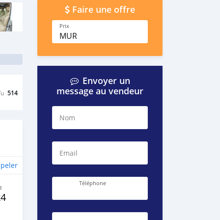
Faire une offre
Prix
MUR
Envoyer un
message au vendeur
Vu
514
Nom
Email
peler
Téléphone
E
x4