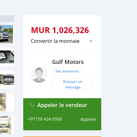
MUR
1,026,326
Convertir la monnaie
Gulf Motors
Ses annonces
Envoyer un
message
Appeler le vendeur
+97150 424 6560
Appeler