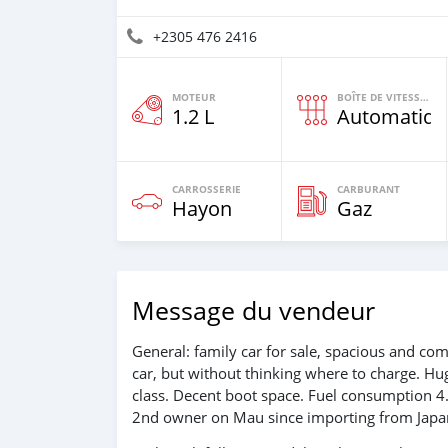
+2305 476 2416
MOTEUR
BOÎTE DE VITESSES
1.2 L
Automatiqu
CARROSSERIE
CARBURANT
Hayon
Gaz
Message du vendeur
General: family car for sale, spacious and co
car, but without thinking where to charge. Hu
class. Decent boot space. Fuel consumption 4
2nd owner on Mau since importing from Japan 