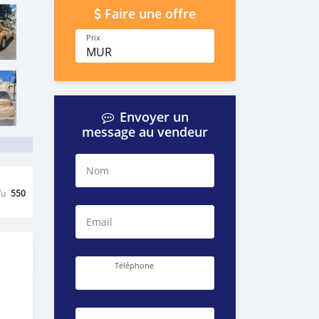
Faire une offre
Prix
MUR
Envoyer un
message au vendeur
Nom
Vu
550
Email
Téléphone