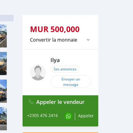
MUR
500,000
Convertir la monnaie
Ilya
Ses annonces
Envoyer un
message
Appeler le vendeur
+2305 476 2416
Appeler