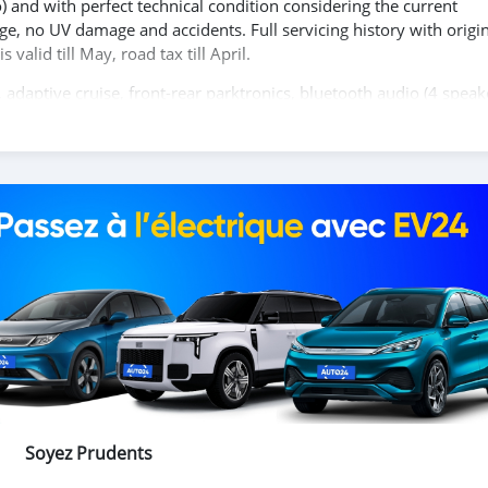
o) and with perfect technical condition considering the current
, no UV damage and accidents. Full servicing history with origin
 valid till May, road tax till April.
 adaptive cruise, front-rear parktronics, bluetooth audio (4 speake
yless entry+start button.
s).
Soyez Prudents