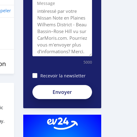
Message
peler
on
5000
Recevoir la newsletter
8JEzE-
Pc8BnKp2_ZE51e
ic
ay.