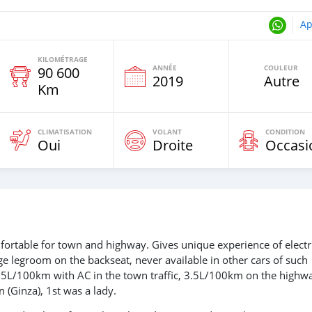
Ap
KILOMÉTRAGE
ANNÉE
COULEUR
90 600
e
2019
Autre
Km
CLIMATISATION
VOLANT
CONDITION
Oui
Droite
Occasi
mfortable for town and highway. Gives unique experience of electr
ge legroom on the backseat, never available in other cars of such
.5L/100km with AC in the town traffic, 3.5L/100km on the highw
(Ginza), 1st was a lady.