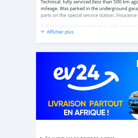
Technical: fully serviced (less than 500 km ag
mileage. Was parked in the underground garage
parts on the special service station. Insurance is
Full executive options including: 360 cameras,
Afficher plus
auto-light, LED low beam, security systems, ke
Nearest expenses: a new set of tyres (12-18k R