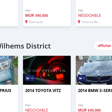
PRIX
PRIX
MUR
NÉGOCIABLE
390,000
Port Louis
Anse La Raie
ilhems District
Afficher
14
9
PRIUS
2014 TOYOTA VITZ
2014 BMW 3–SERI
PRIX
PRIX
NÉGOCIABLE
MUR
690,000