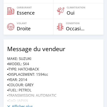
CARBURANT
CLIMATISATION
Essence
Oui
VOLANT
CONDITION
Droite
Occasion
Message du vendeur
MAKE: SUZUKI
▪MODEL: SX4
▪TYPE: HATCHBACK
▪DISPLACEMENT: 1594cc
▪YEAR: 2014
▪COLOUR: GREY
▪FUEL: PETROL
▪TRANSMISSION: AUTOMATIC
▪CoO: JAPAN
◾A/C, POWER STEERING, POWER WINDOWS, POWER
Afficher plus