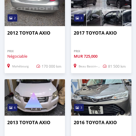
2
3
2012 TOYOTA AXIO
2017 TOYOTA AXIO
PRIX
PRIX
Négociable
MUR
725,000
170 000 km
81 500 km
Mahébourg
Beau Bassin–Rose Hill
6
3
2013 TOYOTA AXIO
2016 TOYOTA AXIO