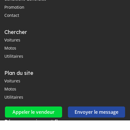
Promotion
Contact
Chercher
Voitures
Motos
Utilitaires
Plan du site
Voitures
Motos
Utilitaires
Appeler le vendeur
Envoyer le message
Réseaux sociaux et flux
Connectez-vous avec nous sur Facebook, YouTube et Twitter.