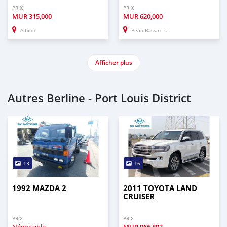
PRIX
PRIX
MUR
315,000
MUR
620,000
Albion
Beau Bassin–Rose Hill
Afficher plus
Autres Berline - Port Louis District
13
16
1992 MAZDA 2
2011 TOYOTA LAND
CRUISER
PRIX
PRIX
Négociable
MUR
966,893