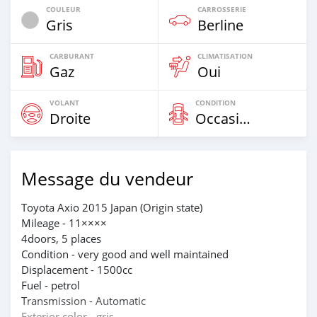
COULEUR
CARROSSERIE
Gris
Berline
CARBURANT
CLIMATISATION
Gaz
Oui
VOLANT
CONDITION
Droite
Occasion
Message du vendeur
Toyota Axio 2015 Japan (Origin state)
Mileage - 11××××
4doors, 5 places
Condition - very good and well maintained
Displacement - 1500cc
Fuel - petrol
Transmission - Automatic
Exterior color - gris