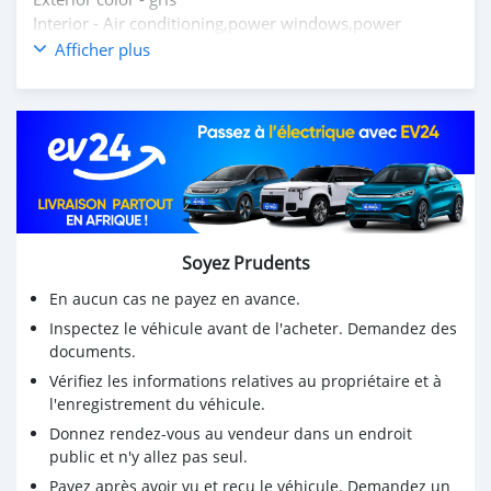
Interior - Air conditioning,power windows,power
mirrors,power steerling,seat cover "leather"
Afficher plus
LPG GAS
Fuel efficiency
SOUND SYSTEM NOT INCLUDE
Price : Rs680 000 (negotiable)
Call on 58486114
Soyez Prudents
En aucun cas ne payez en avance.
Inspectez le véhicule avant de l'acheter. Demandez des
documents.
Vérifiez les informations relatives au propriétaire et à
l'enregistrement du véhicule.
Donnez rendez-vous au vendeur dans un endroit
public et n'y allez pas seul.
Payez après avoir vu et reçu le véhicule. Demandez un