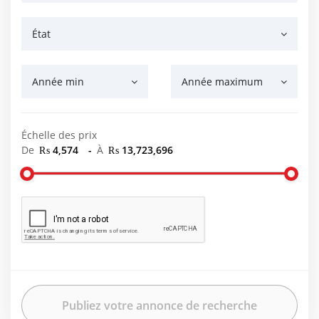
État
Année min
Année maximum
Échelle des prix
De
₨ 4,574
-
À
₨ 13,723,696