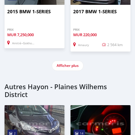
2015 BMW 1-SERIES
2017 BMW 1-SERIES
PRIX
PRIX
MUR
7,250,000
MUR
220,000
Amitié–Gokhoola
2 564 km
Amaury
Afficher plus
Autres Hayon - Plaines Wilhems
District
2
14