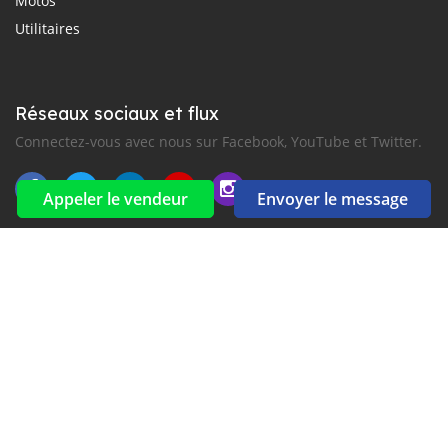
Motos
Utilitaires
Réseaux sociaux et flux
Connectez-vous avec nous sur Facebook, YouTube et Twitter.
Appeler le vendeur
Envoyer le message
Souscrire à la newsletter
aux alertes Email et SMS
2016-2026 Tous droits réservés. CarMoris.com fait partie de
, premiers sites d'annonces automobiles en