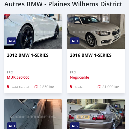
Autres BMW - Plaines Wilhems District
4
3
2012 BMW 1-SERIES
2016 BMW 1-SERIES
PRIX
PRIX
MUR
580,000
Négociable
2 850 km
81 000 km
Petit Gabriel
Triolet
3
5