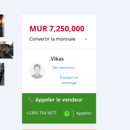
MUR
7,250,000
Convertir la monnaie
.Vikas
Ses annonces
Envoyer un
message
Appeler le vendeur
+2305 754 9677
Appeler