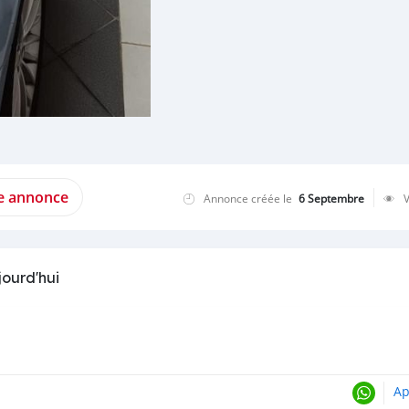
te annonce
Annonce créée le
6 Septembre
jourd'hui
Ap