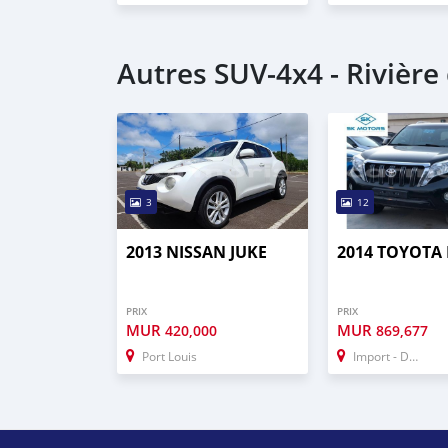
Autres SUV‒4x4 - Rivièr
3
12
2013 NISSAN JUKE
2014 TOYOTA
PRIX
PRIX
MUR
MUR
420,000
869,677
Port Louis
Import - Dubai