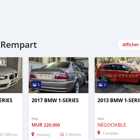
u Rempart
Afficher
5
3
ERIES
2017 BMW 1-SERIES
2013 BMW 1-SERI
PRIX
PRIX
MUR
NÉGOCIABLE
220,000
Curepipe
81 000 km
Amaury
2 564 km