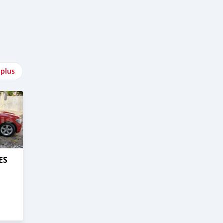
 plus
ES