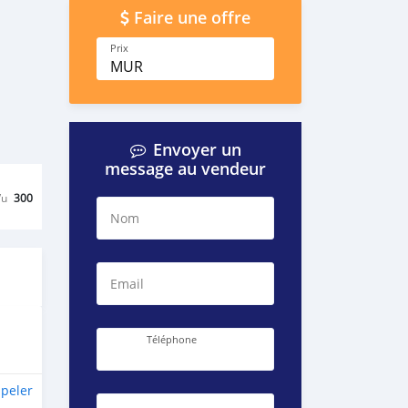
Faire une offre
Prix
MUR
Envoyer un
message au vendeur
Vu
300
Nom
Email
Téléphone
peler