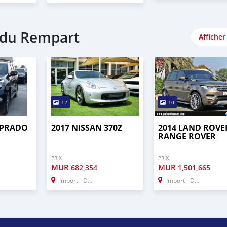
e du Rempart
Afficher
12
10
 PRADO
2017 NISSAN 370Z
2014 LAND ROVE
RANGE ROVER
PRIX
PRIX
MUR
MUR
682,354
1,501,665
Import - Dubai
Import - Dubai