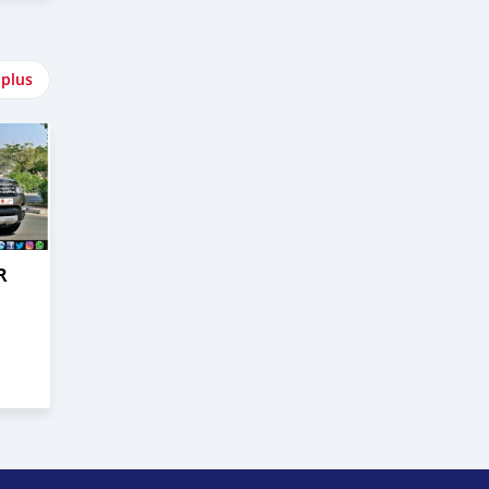
 plus
R