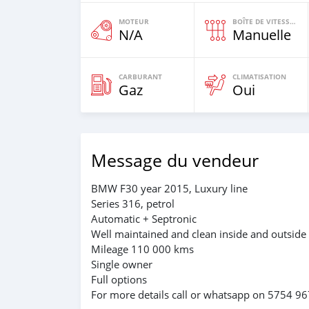
MOTEUR
BOÎTE DE VITESSES
N/A
Manuelle
CARBURANT
CLIMATISATION
Gaz
Oui
Message du vendeur
BMW F30 year 2015, Luxury line
Series 316, petrol
Automatic + Septronic
Well maintained and clean inside and outside
Mileage 110 000 kms
Single owner
Full options
For more details call or whatsapp on 5754 9