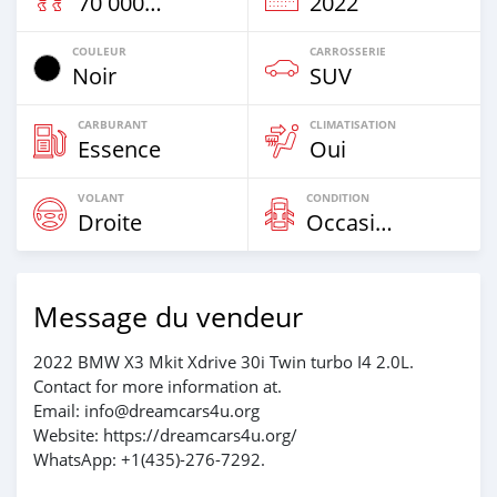
70 000 Km
2022
COULEUR
CARROSSERIE
Noir
SUV
CARBURANT
CLIMATISATION
Essence
Oui
VOLANT
CONDITION
Droite
Occasion
Message du vendeur
2022 BMW X3 Mkit Xdrive 30i Twin turbo I4 2.0L.
Contact for more information at.
Email: info@dreamcars4u.org
Website: https://dreamcars4u.org/
WhatsApp: +1(435)-276-7292‬.