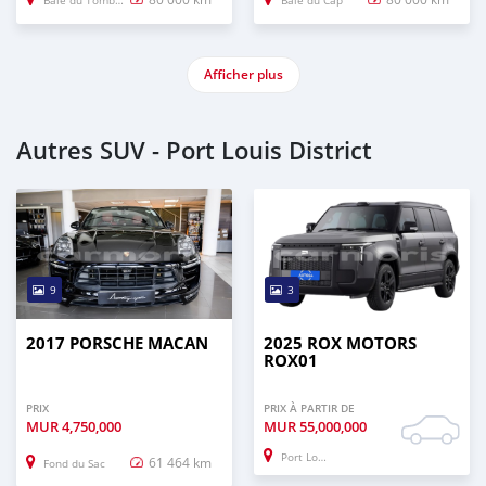
Baie du Tombeau
Baie du Cap
Afficher plus
Autres SUV - Port Louis District
9
3
2017 PORSCHE MACAN
2025 ROX MOTORS
ROX01
PRIX
PRIX À PARTIR DE
MUR
4,750,000
MUR
55,000,000
Port Louis
61 464 km
Fond du Sac