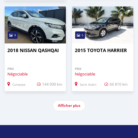
9
5
2018 NISSAN QASHQAI
2015 TOYOTA HARRIER
PRIX
PRIX
Négociable
Négociable
144 000 km
66 810 km
Curepipe
Saint Aubin
Afficher plus