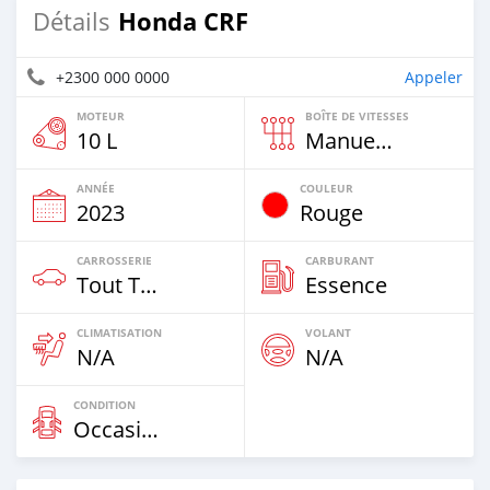
Honda CRF
Détails
+2300 000 0000
Appeler
MOTEUR
BOÎTE DE VITESSES
10 L
Manuelle
ANNÉE
COULEUR
2023
Rouge
CARROSSERIE
CARBURANT
Tout Terrain
Essence
CLIMATISATION
VOLANT
N/A
N/A
CONDITION
Occasion