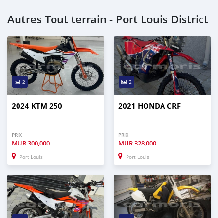
Autres Tout terrain - Port Louis District
2
2
2024 KTM 250
2021 HONDA CRF
PRIX
PRIX
MUR
300,000
MUR
328,000
Port Louis
Port Louis