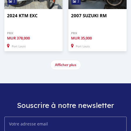
2
2
2024 KTM EXC
2007 SUZUKI RM
PRIX
PRIX
MUR
378,000
MUR
35,000
Port Louis
Port Louis
Afficher plus
Souscrire à notre newsletter