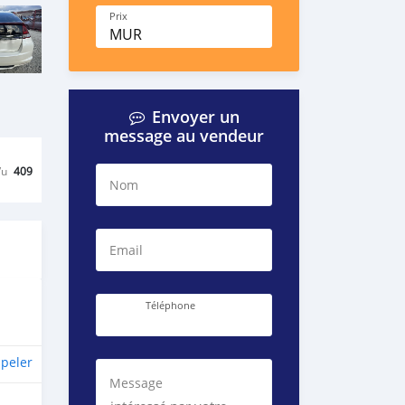
Prix
MUR
Envoyer un
message au vendeur
Vu
409
Nom
Email
Téléphone
peler
Message