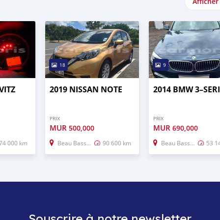
Afficher
18
9
VITZ
2019 NISSAN NOTE
2014 BMW 3–SERI
PRIX
PRIX
MUR
MUR
500,000
690,000
74 000 km
Beau Bassin–Rose Hill
90 600 km
Beau Bassin–Rose Hill
53 1
Souscrire à notre newsletter