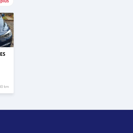
 plus
ES
40 km