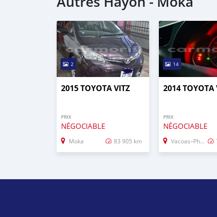
Autres Hayon - Moka
2
14
2015 TOYOTA VITZ
2014 TOYOTA 
PRIX
PRIX
NÉGOCIABLE
NÉGOCIABLE
Moka
83 905 km
Vacoas–Phoenix