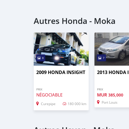
Autres Honda - Moka
8
7
2009 HONDA INSIGHT
2013 HONDA 
PRIX
PRIX
NÉGOCIABLE
MUR
385,000
Port Louis
Curepipe
180 000 km