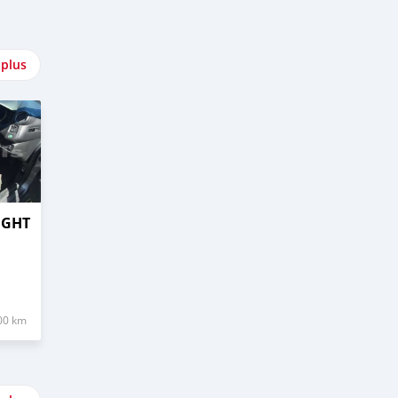
 plus
IGHT
00 km