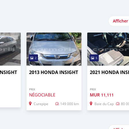
Afficher
2
5
INSIGHT
2013 HONDA INSIGHT
2021 HONDA INS
PRIX
PRIX
NÉGOCIABLE
MUR
11,111
Curepipe
149 000 km
Baie du Cap
80 0