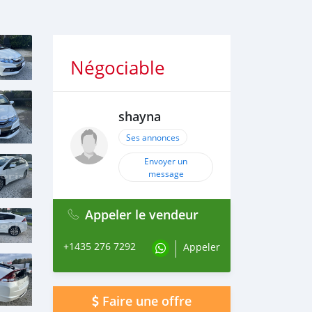
Négociable
shayna
Ses annonces
Envoyer un
message
Appeler le vendeur
+1435 276 7292
Appeler
Faire une offre