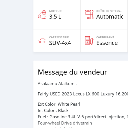
MOTEUR
BOÎTE DE VITESSES
3.5 L
Automatiqu
CARROSSERIE
CARBURANT
SUV‒4x4
Essence
Message du vendeur
Asalaamu Alaikum ,
Fairly USED 2023 Lexus LX 600 Luxury 16,2
Ext Color: White Pearl
Int Color : Black
Fuel : Gasoline 3.4L V-6 port/direct injection
Four-wheel Drive drivetrain