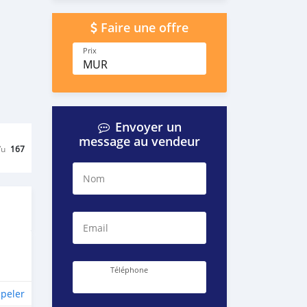
Faire une offre
Prix
MUR
Envoyer un
message au vendeur
Vu
167
Nom
Email
Téléphone
peler