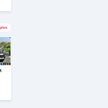
 plus
R