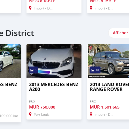
NÉGOCIABLE
NÉGOCIABLE
Import - Dubai
Import - Dubai
 District
Afficher
3
10
ES-BENZ
2013 MERCEDES-BENZ
2014 LAND ROVE
A200
RANGE ROVER
PRIX
PRIX
MUR
MUR
750,000
1,501,665
Port Louis
Import - Dubai
109 000 km