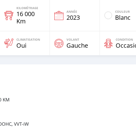
KILOMÉTRAGE
ANNÉE
COULEUR
16 000
e
2023
Blanc
Km
CLIMATISATION
VOLANT
CONDITION
Oui
Gauche
Occasi
00 KM
, DOHC, VVT-iW