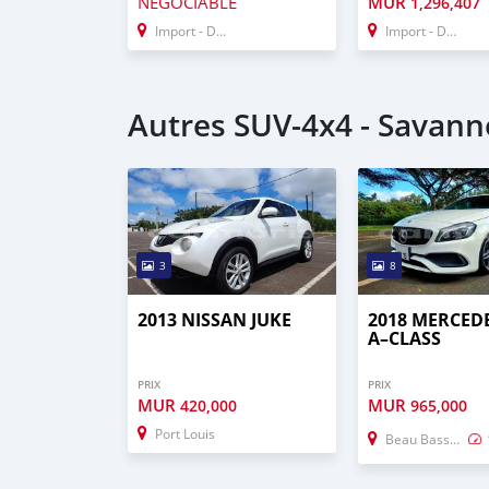
NÉGOCIABLE
MUR
1,296,407
Import - Dubai
Import - Dubai
Autres SUV‒4x4 - Savanne
3
8
2013 NISSAN JUKE
2018 MERCED
A–CLASS
PRIX
PRIX
MUR
MUR
420,000
965,000
Port Louis
Beau Bassin–Rose Hill