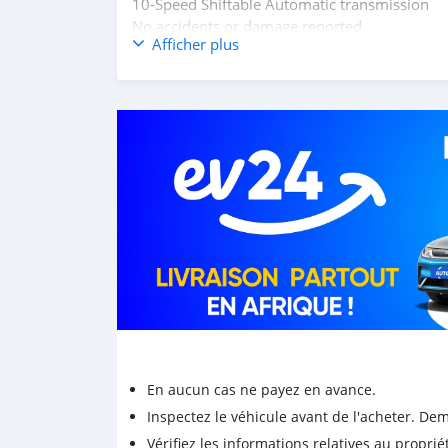
10-Speed Shiftable Automatic transmission
No accidents or damage reported
Afficher plus
Buy/ Drive + Lexus Warranty Middle East
Full Service History
Inspection Available
Original Papers
Mssg : mdhamad1402@hotmail.com
Kindly Wats ap : +31651774422
En aucun cas ne payez en avance.
Inspectez le véhicule avant de l'acheter. D
Vérifiez les informations relatives au proprié