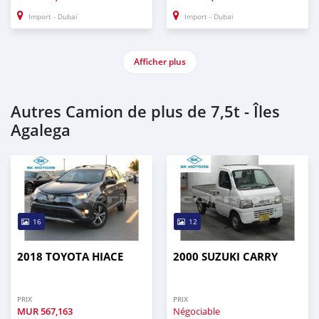
Import - Dubai
Import - Dubai
Afficher plus
Autres Camion de plus de 7,5t - Îles
Agalega
16
12
2018 TOYOTA HIACE
2000 SUZUKI CARRY
PRIX
PRIX
MUR
567,163
Négociable