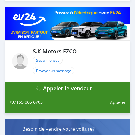
load your car towards your destination. 5. Post loading
your car, we send you the BL copy confirmation. 6.
Once you receive your car, you confirm us, and we are
done with the process. We are taking these steps to
ensure that our clients do not have to Travel. And please
note, SK Motors is one of the leading car exporters in
UAE, and we put a high emphasize on our customer
satisfaction. We are always here, to help you, and guide
S.K Motors FZCO
you towards the
Ses annonces
Envoyer un message
Appeler le vendeur
+97155 865 6703
Appeler
Besoin de vendre votre voiture?