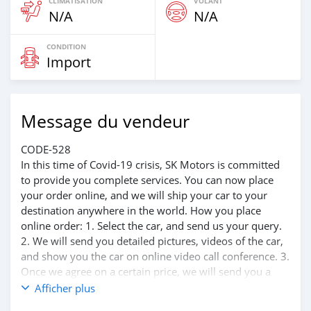
CLIMATISATION
VOLANT
N/A
N/A
CONDITION
Import
Message du vendeur
CODE-528
In this time of Covid-19 crisis, SK Motors is committed
to provide you complete services. You can now place
your order online, and we will ship your car to your
destination anywhere in the world. How you place
online order: 1. Select the car, and send us your query.
2. We will send you detailed pictures, videos of the car,
and show you the car on online video call conference. 3.
Once we agree on a certain price, we will send you a
proforma invoice for the banking transaction. 4. After
Afficher plus
you pay the car price, we arrange your shipment, and